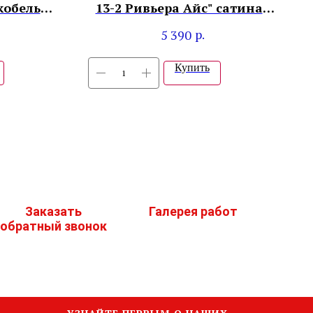
кобель
13-2 Ривьера Айс" сатинат
графит"
р.
5 390
Купить
Заказать
Галерея работ
обратный звонок