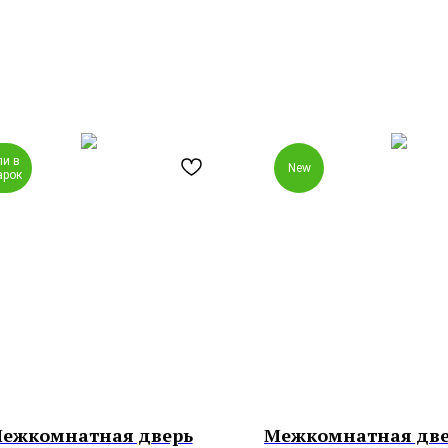
ли в
New
арок
ежкомнатная дверь
Межкомнатная двер