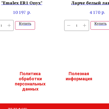
"Emalex ER1 Onyx"
Ларче белый ла
черный"
р.
р.
10 197
4 170
Купить
Купить
Политика
Полезная
обработки
информация
персональных
данных