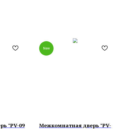
New
ь "PV-09
Межкомнатная дверь "PV-