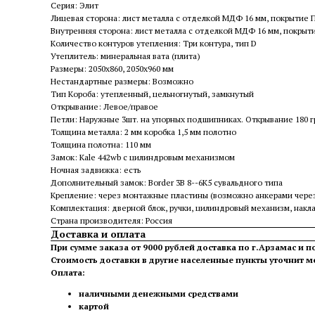
Серия: Элит
Лицевая сторона: лист металла с отделкой МДФ 16 мм, покрытие 
Внутренняя сторона: лист металла с отделкой МДФ 16 мм, покрыт
Количество контуров утепления: Три контура, тип D
Утеплитель: минеральная вата (плита)
Размеры: 2050х860, 2050х960 мм
Нестандартные размеры: Возможно
Тип Короба: утепленный, цельногнутый, замкнутый
Открывание: Левое/правое
Петли: Наружные 3шт. на упорных подшипниках. Открывание 180 г
Толщина металла: 2 мм коробка 1,5 мм полотно
Толщина полотна: 110 мм
Замок: Kale 442wb с цилиндровым механизмом
Ночная задвижка: есть
Дополнительный замок: Border 3B 8--6K5 сувальдного типа
Крепление: через монтажные пластины (возможно анкерами через
Комплектация: дверной блок, ручки, цилиндровый механизм, нак
Страна производителя: Россия
Доставка и оплата
При сумме заказа от 9000 рублей доставка по г.Арзамас и п
Стоимость доставки в другие населенные пункты уточнит 
Оплата:
наличными денежными средствами
картой