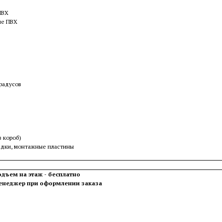
ПВХ
ие ПВХ
радусов
 короб)
ладки, монтажные пластины
одъем на этаж - бесплатно
менеджер при оформлении заказа