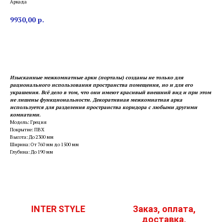
Аркада
9930,00
р.
Заказать
Изысканные межкомнатные арки (порталы) созданы не только для
рационального использования пространства помещения, но и для его
украшения. Всё дело в том, что они имеют красивый внешний вид и при этом
не лишены функциональности. Декоративная межкомнатная арка
используется для разделения пространства коридора с любыми другими
комнатами.
Модель: Греция
Покрытие: ПВХ
Высота: До 2300 мм
Ширина: От 760 мм до 1500 мм
Глубина: До 190 мм
INTER STYLE
Заказ, оплата,
доставка,