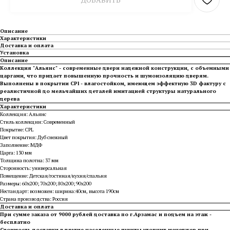
Описание
Характеристики
Доставка и оплата
Установка
Описание
Коллекция "Альянс" - современные двери надежной конструкции, с объемными
царгами, что придает повышенную прочность и шумоизоляцию дверям.
Выполнены в покрытии CPl - влагостойком, имеющем эффектную 3D фактуру с
реалистичной до мельчайших деталей имитацией структуры натурального
дерева
Характеристики
Коллекция: Альянс
Стиль коллекции: Современный
Покрытие: CPL
Цвет покрытия: Дуб снежный
Заполнение: МДФ
Царга: 130 мм
Толщина полотна: 37 мм
Сторонность: универсальная
Помещение: Детская/гостиная/кухня/спальня
Размеры: 60х200; 70х200; 80х200; 90х200
Нестандарт: возможен: ширина:40см, высота 190см
Страна производства: Россия
Доставка и оплата
При сумме заказа от 9000 рублей доставка по г.Арзамас и подъем на этаж -
бесплатно
Стоимость доставки в другие населенные пункты уточнит менеджер при