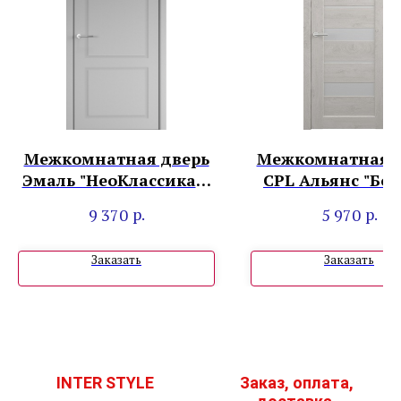
Межкомнатная дверь
Межкомнатная д
Эмаль "НеоКлассика2"
CPL Альянс "Бос
Серая
Дуб снежный
р.
р.
9 370
5 970
Заказать
Заказать
INTER STYLE
Заказ, оплата,