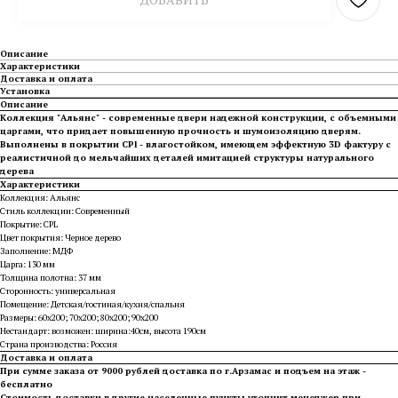
Описание
Характеристики
Доставка и оплата
Установка
Описание
Коллекция "Альянс" - современные двери надежной конструкции, с объемными
царгами, что придает повышенную прочность и шумоизоляцию дверям.
Выполнены в покрытии CPl - влагостойком, имеющем эффектную 3D фактуру с
реалистичной до мельчайших деталей имитацией структуры натурального
дерева
Характеристики
Коллекция: Альянс
Стиль коллекции: Современный
Покрытие: CPL
Цвет покрытия: Черное дерево
Заполнение: МДФ
Царга: 130 мм
Толщина полотна: 37 мм
Сторонность: универсальная
Помещение: Детская/гостиная/кухня/спальня
Размеры: 60х200; 70х200; 80х200; 90х200
Нестандарт: возможен: ширина:40см, высота 190см
Страна производства: Россия
Доставка и оплата
При сумме заказа от 9000 рублей доставка по г.Арзамас и подъем на этаж -
бесплатно
Стоимость доставки в другие населенные пункты уточнит менеджер при