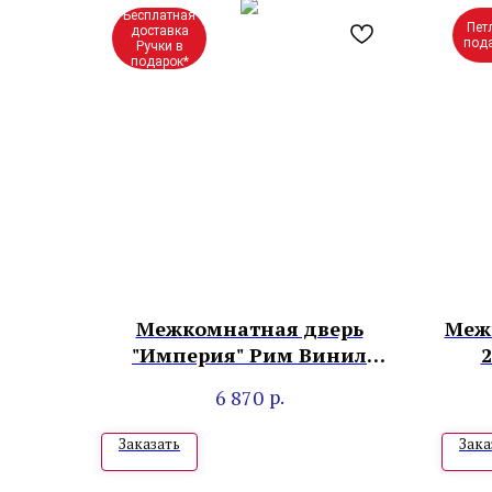
Бесплатная
Пет
доставка
под
Ручки в
подарок*
Межкомнатная дверь
Меж
"Империя" Рим Винил
2
белый
р.
6 870
Заказать
Зака