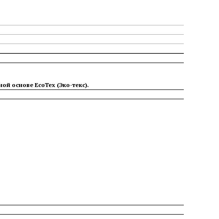
й основе EcoTex (Эко-текс).