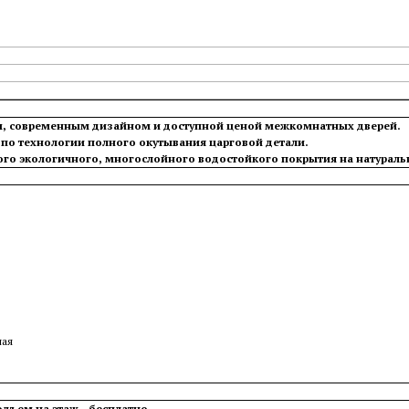
м, современным дизайном и доступной ценой межкомнатных дверей.
по технологии полного окутывания царговой детали.
го экологичного, многослойного водостойкого покрытия на натурально
ная
одъем на этаж - бесплатно