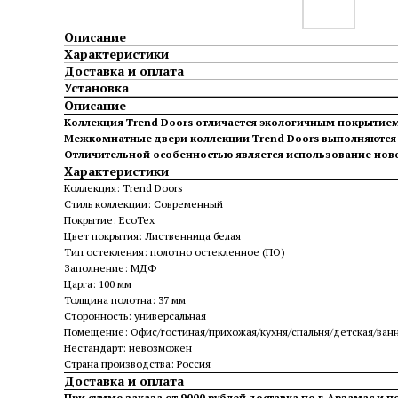
Описание
Характеристики
Доставка и оплата
Установка
Описание
Коллекция Trend Doоrs отличается экологичным покрытие
Межкомнатные двери коллекции Trend Doоrs выполняются 
Отличительной особенностью является использование ново
Характеристики
Коллекция: Trend Doors
Стиль коллекции: Современный
Покрытие: EcoTex
Цвет покрытия: Лиственница белая
Тип остекления: полотно остекленное (ПО)
Заполнение: МДФ
Царга: 100 мм
Толщина полотна: 37 мм
Сторонность: универсальная
Помещение: Офис/гостиная/прихожая/кухня/спальня/детская/ван
Нестандарт: невозможен
Страна производства: Россия
Доставка и оплата
При сумме заказа от 9000 рублей доставка по г.Арзамас и п