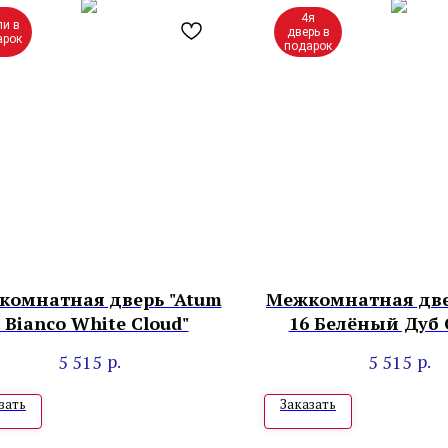
4я
ли в
дверь в
арок
подарок
комнатная дверь "Atum
Межкомнатная две
 Bianco White Cloud"
16 Белёный Дуб 
р.
р.
5 515
5 515
зать
Заказать