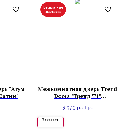
Бесплатная
доставка
рь "Атум
Межкомнатная дверь Тrend
Сатин"
Doors "Тренд Т1"
Лиственница темная
р.
3 970
/
1 pc
Заказать