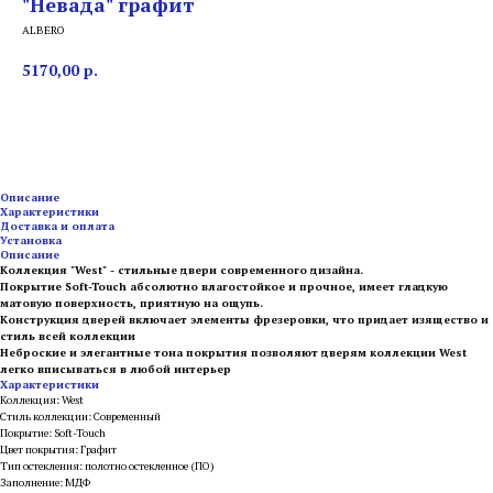
"Невада" графит
ALBERO
5170,00
р.
ДОБАВИТЬ
Описание
Характеристики
Доставка и оплата
Установка
Описание
Коллекция "West" - стильные двери современного дизайна.
Покрытие Soft-Touch абсолютно влагостойкое и прочное, имеет гладкую
матовую поверхность, приятную на ощупь.
Конструкция дверей включает элементы фрезеровки, что придает изящество и
стиль всей коллекции
Неброские и элегантные тона покрытия позволяют дверям коллекции West
легко впиcываться в любой интерьер
Характеристики
Коллекция: West
Стиль коллекции: Современный
Покрытие: Soft-Touch
Цвет покрытия: Графит
Тип остекления: полотно остекленное (ПО)
Заполнение: МДФ