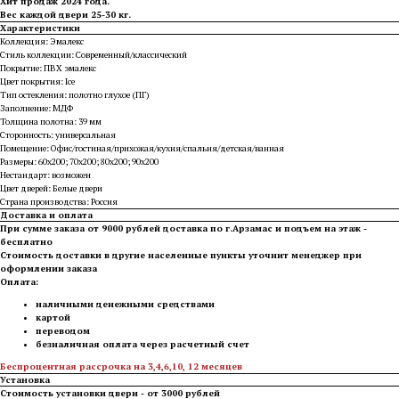
Хит продаж 2024 года.
Вес каждой двери 25-30 кг.
Характеристики
Коллекция: Эмалекс
Стиль коллекции: Современный/классический
Покрытие: ПВХ эмалекс
Цвет покрытия: Ice
Тип остекления: полотно глухое (ПГ)
Заполнение: МДФ
Толщина полотна: 39 мм
Сторонность: универсальная
Помещение: Офис/гостиная/прихожая/кухня/спальня/детская/ванная
Размеры: 60х200; 70х200; 80х200; 90х200
Нестандарт: возможен
Цвет дверей: Белые двери
Страна производства: Россия
Доставка и оплата
При сумме заказа от 9000 рублей доставка по г.Арзамас и подъем на этаж -
бесплатно
Стоимость доставки в другие населенные пункты уточнит менеджер при
оформлении заказа
Оплата:
наличными денежными средствами
картой
переводом
безналичная оплата через расчетный счет
Беспроцентная рассрочка на 3,4,6,10, 12 месяцев
Установка
Стоимость установки двери - от 3000 рублей