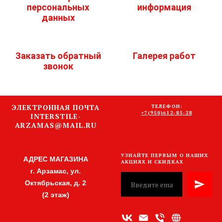
персональных
информация
данных
Заказать обратный
Галерея работ
звонок
ЭЛЕКТРОННАЯ ПОЧТА
ТЕЛЕФОН:
+7(950)612-85-28
INTERSTILE-
ARZAMAS@MAIL.RU
УЗНАЙТЕ ПЕРВЫМ О НАШИХ
АДРЕС МАГАЗИНА
АКЦИЯХ И СКИДКАХ
г. Арзамас, ул.
Октябрьская, д. 2
(2 этаж)