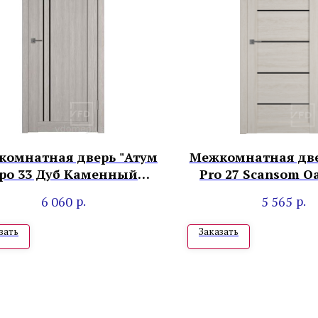
комнатная дверь "Атум
Межкомнатная две
ро 33 Дуб Каменный
Pro 27 Scansom O
Лакобель черный"
Gloss"
р.
р.
6 060
5 565
зать
Заказать