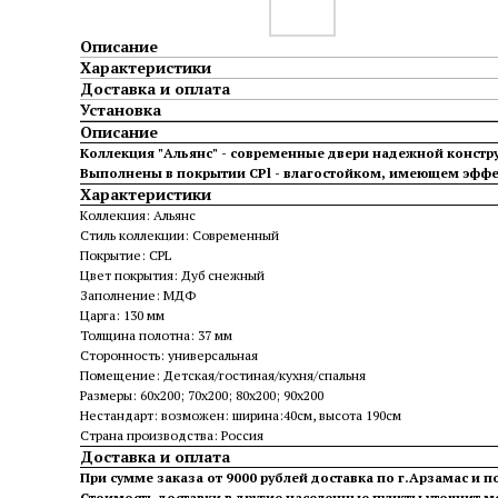
Описание
Характеристики
Доставка и оплата
Установка
Описание
Коллекция "Альянс" - современные двери надежной конст
Выполнены в покрытии CPl - влагостойком, имеющем эффек
Характеристики
Коллекция: Альянс
Стиль коллекции: Современный
Покрытие: CPL
Цвет покрытия: Дуб снежный
Заполнение: МДФ
Царга: 130 мм
Толщина полотна: 37 мм
Сторонность: универсальная
Помещение: Детская/гостиная/кухня/спальня
Размеры: 60х200; 70х200; 80х200; 90х200
Нестандарт: возможен: ширина:40см, высота 190см
Страна производства: Россия
Доставка и оплата
При сумме заказа от 9000 рублей доставка по г.Арзамас и п
Стоимость доставки в другие населенные пункты уточнит 