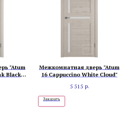
рь "Atum
Межкомнатная дверь "Atum
ak Black
16 Cappuccino White Cloud"
р.
5 515
Заказать