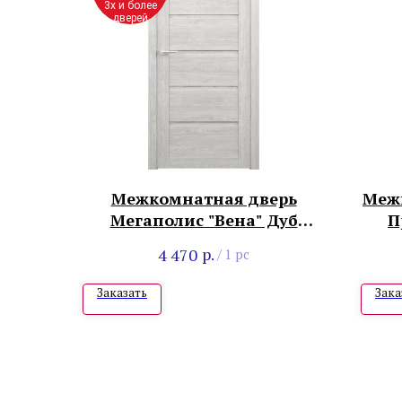
3х и более
дверей
Межкомнатная дверь
Меж
Мегаполис "Вена" Дуб
П
нордик
р.
4 470
/
1 pc
Заказать
Зака