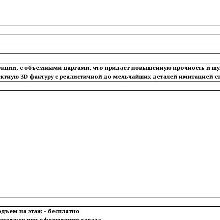
рукции, с объемными царгами, что придает повышенную прочность и 
тную 3D фактуру с реалистичной до мельчайших деталей имитацией с
одъем на этаж - бесплатно
менеджер при оформлении заказа