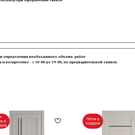
в и определения необходимого объема работ
а и воскресенье - с 10-00 до 19-00, по предварительной записи.
я
Петли в
рь в
подарок
арок