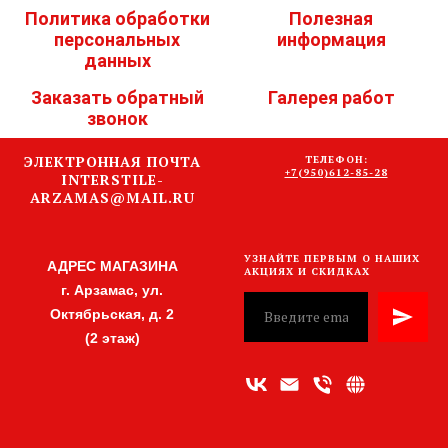
Политика обработки
Полезная
персональных
информация
данных
Заказать обратный
Галерея работ
звонок
ЭЛЕКТРОННАЯ ПОЧТА
ТЕЛЕФОН:
+7(950)612-85-28
INTERSTILE-
ARZAMAS@MAIL.RU
УЗНАЙТЕ ПЕРВЫМ О НАШИХ
АДРЕС МАГАЗИНА
АКЦИЯХ И СКИДКАХ
г. Арзамас, ул.
Октябрьская, д. 2
(2 этаж)