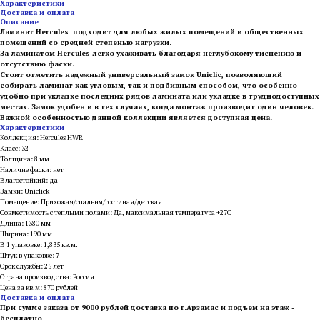
Характеристики
Доставка и оплата
Описание
Ламинат Hercules подходит для любых жилых помещений и общественных
помещений со средней степенью нагрузки.
За ламинатом Hercules легко ухаживать благодаря неглубокому тиснению и
отсутствию фаски.
Стоит отметить надежный универсальный замок Uniclic, позволяющий
собирать ламинат как угловым, так и подбивным способом, что особенно
удобно при укладке последних рядов ламината или укладке в труднодоступных
местах. Замок удобен и в тех случаях, когда монтаж производит один человек.
Важной особенностью данной коллекции является доступная цена.
Характеристики
Коллекция: Hercules HWR
Класс: 32
Толщина: 8 мм
Наличие фаски: нет
Влагостойкий: да
Замки: Uniclick
Помещение: Прихожая/спальня/гостиная/детская
Совместимость с теплыми полами: Да, максимальная температура +27С
Длина: 1380 мм
Ширина: 190 мм
В 1 упаковке: 1,835 кв.м.
Штук в упаковке: 7
Срок службы: 25 лет
Страна производства: Россия
Цена за кв.м: 870 рублей
Доставка и оплата
При сумме заказа от 9000 рублей доставка по г.Арзамас и подъем на этаж -
бесплатно