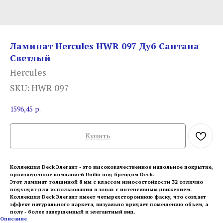
Ламинат Hercules HWR 097 Дуб Сантана
Светлый
Hercules
SKU:
HWR 097
1596,45
р.
Купить
Коллекция Deck Элегант - это высококачественное напольное покрытие,
произведенное компанией Unilin под брендом Deck.
Этот ламинат толщиной 8 мм с классом износостойкости 32 отлично
подходит для использования в зонах с интенсивным движением.
Коллекция Deck Элегант имеет четырехстороннюю фаску, что создает
эффект натурального паркета, визуально придает помещению объем, а
полу - более завершенный и элегантный вид.
Описание