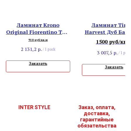
Ламинат Krono
Ламинат Timb
Original Fiorentino ТС 8
Harvest Дуб Ба
32 4V 5303 RF Дуб
Выбеленны
910 руб/кв.м
1500 руб/кв.
Альпийский
2 131,2
р.
/
1 pack
3 007,5
р.
/
1 pack
Заказать
Заказать
INTER STYLE
Заказ, оплата,
доставка,
гарантийные
обязательства