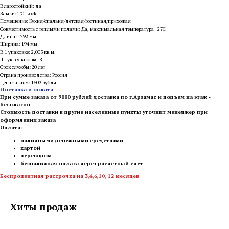
Влагостойкий: да
Замки: TC-Lock
Помещение: Кухня/спальня/детская/гостиная/прихожая
Совместимость с теплыми полами: Да, максимальная температура +27С
Длина: 1292 мм
Ширина: 194 мм
В 1 упаковке: 2,005 кв.м.
Штук в упаковке: 8
Срок службы: 20 лет
Страна производства: Россия
Цена за кв.м: 1603 рубля
Доставка и оплата
При сумме заказа от 9000 рублей доставка по г.Арзамас и подъем на этаж -
бесплатно
Стоимость доставки в другие населенные пункты уточнит менеджер при
оформлении заказа
Оплата:
наличными денежными средствами
картой
переводом
безналичная оплата через расчетный счет
Беспроцентная рассрочка на 3,4,6,10, 12 месяцев
Хиты продаж