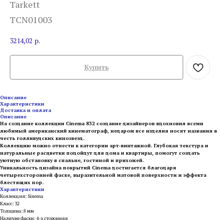
Tarkett
TCN01003
3214,02
р.
Купить
Описание
Характеристики
Доставка и оплата
Описание
На создание коллекции Cinema 832 создание дизайнеров вдохновил всеми
любимый американский кинематограф, недаром все изделия носят названия в
честь голливудских кинозвезд.
Коллекцию можно отнести к категории арт-винтажной. Глубокая текстура и
натуральные расцветки подойдут для дома и квартиры, помогут создать
уютную обстановку в спальне, гостиной и прихожей.
Уникальность дизайна покрытий Cinema достигается благодаря
четырехсторонней фаске, выразительной матовой поверхности и эффекта
блестящих пор.
Характеристики
Коллекция: Sinema
Класс: 32
Толщина: 8 мм
Наличие фаски: 4-х сторонняя