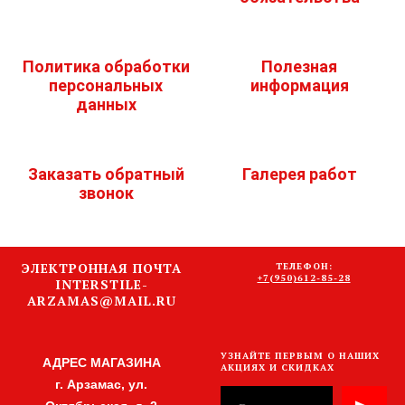
Политика обработки
Полезная
персональных
информация
данных
Заказать обратный
Галерея работ
звонок
ЭЛЕКТРОННАЯ ПОЧТА
ТЕЛЕФОН:
+7(950)612-85-28
INTERSTILE-
ARZAMAS@MAIL.RU
УЗНАЙТЕ ПЕРВЫМ О НАШИХ
АДРЕС МАГАЗИНА
АКЦИЯХ И СКИДКАХ
г. Арзамас, ул.