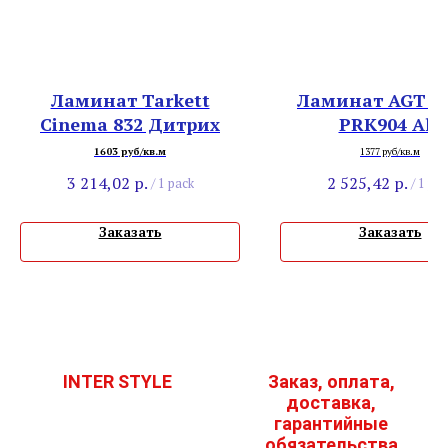
Ламинат Tarkett
Ламинат AGT Ef
Cinema 832 Дитрих
PRK904 Alp
1603 руб/кв.м
1377 руб/кв.м
3 214,02
р.
2 525,42
р.
/
1 pack
/
1 pac
Заказать
Заказать
INTER STYLE
Заказ, оплата,
доставка,
гарантийные
обязательства