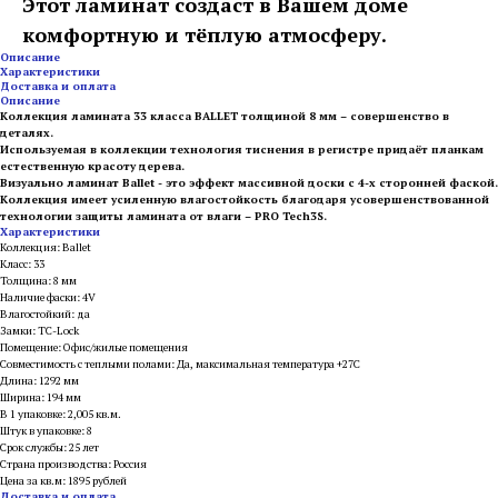
Этот ламинат создаст в Вашем доме
комфортную и тёплую атмосферу.
Описание
Характеристики
Доставка и оплата
Описание
Коллекция ламината 33 класса BALLET толщиной 8 мм – совершенство в
деталях.
Используемая в коллекции технология тиснения в регистре придаёт планкам
естественную красоту дерева.
Визуально ламинат Ballet - это эффект массивной доски с 4-х сторонней фаской.
Коллекция имеет усиленную влагостойкость благодаря усовершенствованной
технологии защиты ламината от влаги – PRO Tech3S.
Характеристики
Коллекция: Ballet
Класс: 33
Толщина: 8 мм
Наличие фаски: 4V
Влагостойкий: да
Замки: TC-Lock
Помещение: Офис/жилые помещения
Совместимость с теплыми полами: Да, максимальная температура +27С
Длина: 1292 мм
Ширина: 194 мм
В 1 упаковке: 2,005 кв.м.
Штук в упаковке: 8
Срок службы: 25 лет
Страна производства: Россия
Цена за кв.м: 1895 рублей
Доставка и оплата