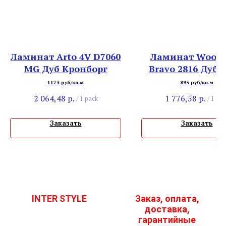
Ламинат Arto 4V D7060
Ламинат Woods
MG Дуб Кронборг
Bravo 2816 Дуб 
Вильям
1173 руб/кв.м
895 руб/кв.м
2 064,48
р.
1 776,58
р.
/
1 pack
/
1 pac
Заказать
Заказать
INTER STYLE
Заказ, оплата,
доставка,
гарантийные