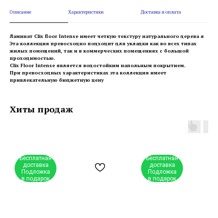
Описание
Характеристики
Доставка и оплата
Ламинат Clix floor Intense имеет четкую текстуру натурального дерева я
Эта коллекция превосходно подходит для укладки как во всех типах
жилых помещений, так и в коммерческих помещениях с большой
проходимостью.
Clix Floor Intense является водостойким напольным покрытием.
При превосходных характеристиках эта коллекция имеет
привлекательную бюджетную цену
Хиты продаж
Бесплатная
Бесплатная
доставка
доставка
Подложка
Подложка
в подарок
в подарок