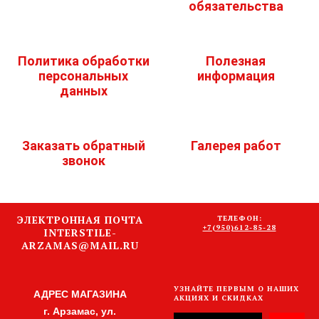
обязательства
Политика обработки
Полезная
персональных
информация
данных
Заказать обратный
Галерея работ
звонок
ЭЛЕКТРОННАЯ ПОЧТА
ТЕЛЕФОН:
+7(950)612-85-28
INTERSTILE-
ARZAMAS@MAIL.RU
УЗНАЙТЕ ПЕРВЫМ О НАШИХ
АДРЕС МАГАЗИНА
АКЦИЯХ И СКИДКАХ
г. Арзамас, ул.