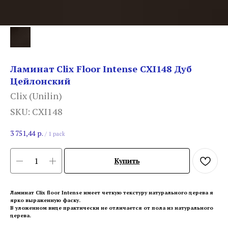
Ламинат Clix Floor Intense CXI148 Дуб
Цейлонский
Clix (Unilin)
SKU:
CXI148
3 751,44
р.
/
1 pack
Купить
Ламинат Clix floor Intense имеет четкую текстуру натурального дерева я
ярко выраженную фаску.
В уложенном виде практически не отличается от пола из натурального
дерева.