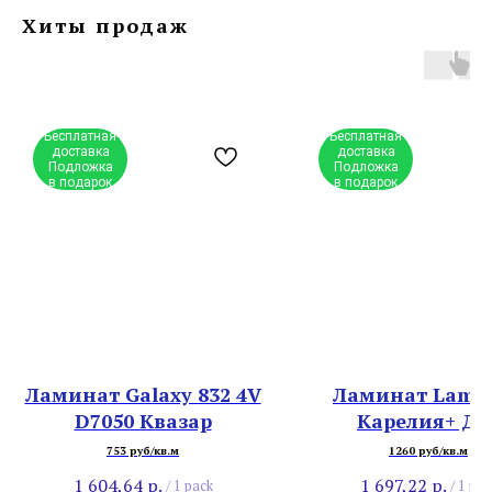
Хиты продаж
Бесплатная
Бесплатная
доставка
доставка
Подложка
Подложка
в подарок
в подарок
Ламинат Galaxy 832 4V
Ламинат Lamin
D7050 Квазар
Карелия+ Ду
Норвежски
753 руб/кв.м
1260 руб/кв.м
1 604,64
р.
1 697,22
р.
/
1 pack
/
1 pac