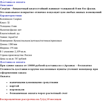
Доставка и оплата
Описание
Caspian - бюджетный влагостойкий ламинат толщиной 8 мм без фаски.
Это напольное покрытие отлично подходит для любых жилых помещений
Характеристики
Коллекция: Caspian
Класс: 32
Толщина: 8 мм
Наличие фаски: нет
Влагостойкий: да
Замки: AquaOut
Помещение: Кухня/спальня/детская/гостиная/прихожая
Длина: 1380 мм
Ширина: 191 мм
В 1 упаковке: 2,109 кв.м.
Страна производства: Россия
Цена за кв.м: 787 рублей
Доставка и оплата
При сумме заказа от 10000 рублей доставка по г.Арзамас - бесплатно
Стоимость доставки в другие населенные пункты уточнит менеджер при
оформлении заказа
Оплата:
наличными денежными средствами
картой
переводом
безналичная оплата через расчетный счет
Беспроцентная рассрочка на 3,4,6,10 месяцев