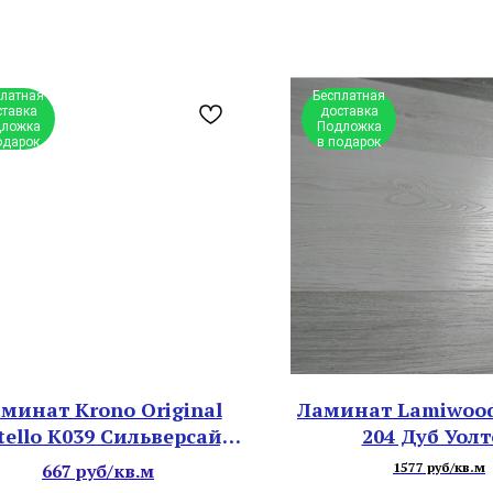
платная
Бесплатная
ставка
доставка
ложка
Подложка
одарок
в подарок
минат Krono Original
Ламинат Lamiwood
tello К039 Сильверсайд
204 Дуб Уол
Дрифтвуд
667 руб/кв.м
1577 руб/кв.м