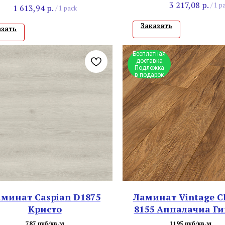
3 217,08
р.
/
1 p
1 613,94
р.
/
1 pack
Заказать
азать
Бесплатная
доставка
Подложка
в подарок
минат Caspian D1875
Ламинат Vintage Cl
Кристо
8155 Аппалачиа Г
787 руб/кв.м
1195 руб/кв.м