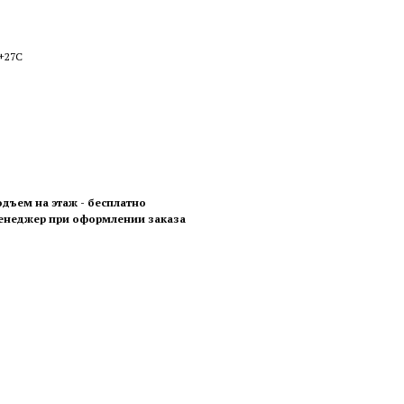
 +27С
одъем на этаж - бесплатно
менеджер при оформлении заказа