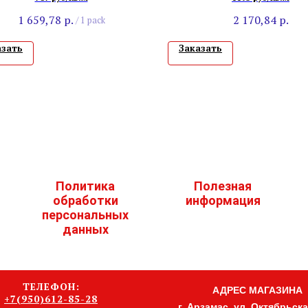
1 659,78
р.
2 170,84
р.
/
1 pack
азать
Заказать
Политика
Полезная
обработки
информация
персональных
данных
ТЕЛЕФОН:
АДРЕС МАГАЗИНА
+7(950)612-85-28
г. Арзамас, ул. Октябрьская