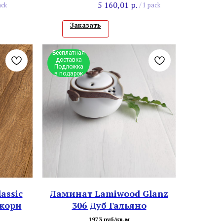
5 160,01
р.
ack
/
1 pack
Заказать
Бесплатная
доставка
Подложка
в подарок
assic
Ламинат Lamiwood Glanz
икори
306 Дуб Гальяно
1973 руб/кв.м