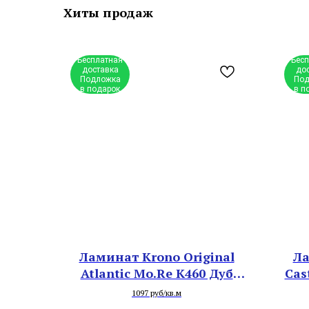
Хиты продаж
Бесплатная
Бес
доставка
до
Подложка
Под
в подарок
в п
Ламинат Krono Original
Ла
Atlantic Mo.Re K460 Дуб
Cas
Орхидея
1097 руб/кв.м