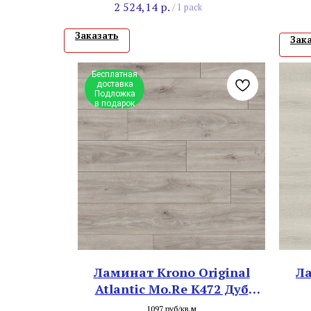
2 524,14
р.
/
1 pack
Заказать
Зак
Бесплатная
доставка
Подложка
в подарок
Ламинат Krono Original
Ла
Atlantic Mo.Re K472 Дуб
Кашемир Нежный
1097 руб/кв.м