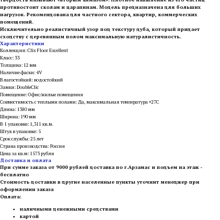
противостоит сколам и царапинам. Модель предназначена для больших
нагрузок. Рекомендована для частного сектора, квартир, коммерческих
помещений.
Исключительно реалистичный узор под текстуру дуба, который придает
сходству с деревянным полом максимальную натуралистичность.
Характеристики
Коллекция: Clix Floor Excellent
Класс: 33
Толщина: 12 мм
Наличие фаски: 4V
Влагостойкий: водостойкий
Замки: DoubleClic
Помещение: Офис/жилые помещения
Совместимость с теплыми полами: Да, максимальная температура +27С
Длина: 1380 мм
Ширина: 190 мм
В 1 упаковке: 1,311 кв.м.
Штук в упаковке: 5
Срок службы: 25 лет
Страна производства: Россия
Цена за кв.м: 1573 рубля
Доставка и оплата
При сумме заказа от 9000 рублей доставка по г.Арзамас и подъем на этаж -
бесплатно
Стоимость доставки в другие населенные пункты уточнит менеджер при
оформлении заказа
Оплата:
наличными денежными средствами
картой