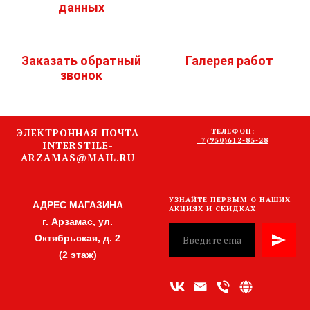
данных
Заказать обратный
Галерея работ
звонок
ЭЛЕКТРОННАЯ ПОЧТА
ТЕЛЕФОН:
+7(950)612-85-28
INTERSTILE-
ARZAMAS@MAIL.RU
УЗНАЙТЕ ПЕРВЫМ О НАШИХ
АДРЕС МАГАЗИНА
АКЦИЯХ И СКИДКАХ
г. Арзамас, ул.
Октябрьская, д. 2
(2 этаж)