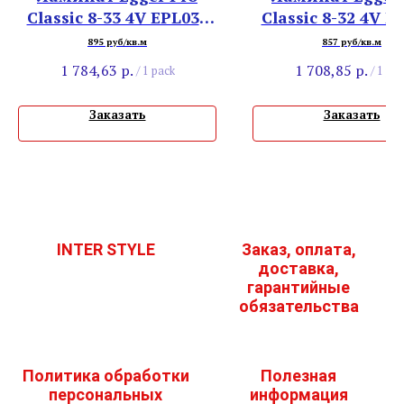
Classic 8-33 4V EPL035
Classic 8-32 4V E
Дуб Бардолино
Дуб Ньюбери Св
895 руб/кв.м
857 руб/кв.м
1 784,63
р.
1 708,85
р.
/
1 pack
/
1 pac
Заказать
Заказать
INTER STYLE
Заказ, оплата,
доставка,
гарантийные
обязательства
Политика обработки
Полезная
персональных
информация