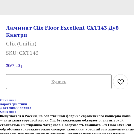
Ламинат Clix Floor Excellent CXT143 Дуб
Кантри
Clix (Unilin)
SKU:
CXT143
2062,20
р.
Купить
Описание
Характеристики
Доставка и оплата
Описание
Выпускается в России, на собственной фабрике европейского концерна Unilin
— владельца торговой марки Clix. Эта коллекция обладает очень высокой
стойкостью к истиранию материала. Поверхность ламината Clix Floor Excellent
обработана кристаллическим оксидом алюминия, который за исключительную
твердость называют «вторым алмазом». Плотное напыление из его частиц