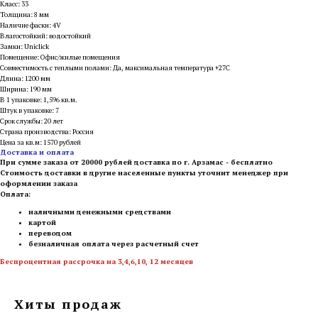
Класс: 33
Толщина: 8 мм
Наличие фаски: 4V
Влагостойкий: водостойкий
Замки: Uniclick
Помещение: Офис/жилые помещения
Совместимость с теплыми полами: Да, максимальная температура +27С
Длина: 1200 мм
Ширина: 190 мм
В 1 упаковке: 1,596 кв.м.
Штук в упаковке: 7
Срок службы: 20 лет
Страна производства: Россия
Цена за кв.м: 1570 рублей
Доставка и оплата
При сумме заказа от 20000 рублей доставка по г. Арзамас - бесплатно
Стоимость доставки в другие населенные пункты уточнит менеджер при
оформлении заказа
Оплата:
наличными денежными средствами
картой
переводом
безналичная оплата через расчетный счет
Беспроцентная рассрочка на 3,4,6,10, 12 месяцев
Хиты продаж