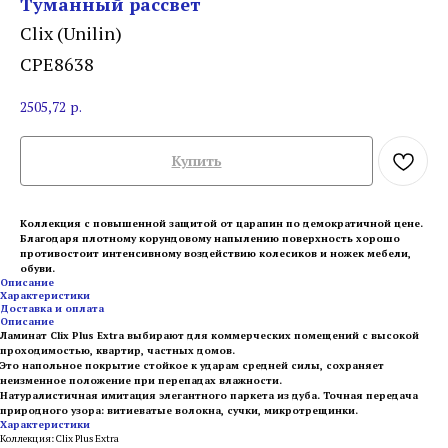
Туманный рассвет
Clix (Unilin)
CPE8638
2505,72
р.
Купить
Коллекция с повышенной защитой от царапин по демократичной цене.
Благодаря плотному корундовому напылению поверхность хорошо
противостоит интенсивному воздействию колесиков и ножек мебели,
обуви.
Описание
Характеристики
Доставка и оплата
Описание
Ламинат Clix Plus Extra выбирают для коммерческих помещений с высокой
проходимостью, квартир, частных домов.
Это напольное покрытие стойкое к ударам средней силы, сохраняет
неизменное положение при перепадах влажности.
Натуралистичная имитация элегантного паркета из дуба. Точная передача
природного узора: витиеватые волокна, сучки, микротрещинки.
Характеристики
Коллекция: Clix Plus Extra