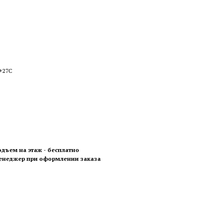
 +27С
одъем на этаж - бесплатно
менеджер при оформлении заказа