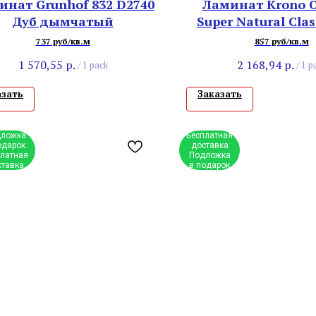
инат Grunhof 832 D2740
Ламинат Krono O
Дуб дымчатый
Super Natural Clas
Дуб Стерлинг Нат
737 руб/кв.м
857 руб/кв.м
1 570,55
р.
2 168,94
р.
/
1 pack
/
1 p
азать
Заказать
ложка
Бесплатная
одарок
доставка
платная
Подложка
ставка
в подарок