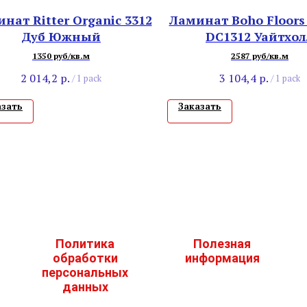
нат Ritter Organic 3312
Ламинат Boho Floors
Дуб Южный
DC1312 Уайтхол
1350 руб/кв.м
2587 руб/кв.м
2 014,2
р.
3 104,4
р.
/
1 pack
/
1 pack
азать
Заказать
Политика
Полезная
обработки
информация
персональных
данных