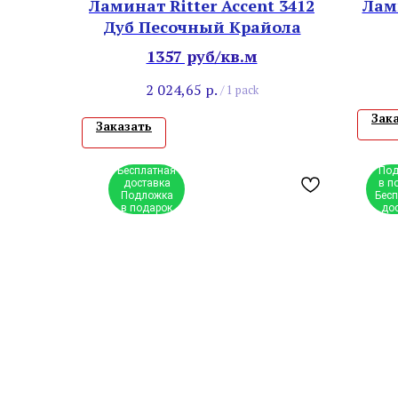
Ламинат Ritter Accent 3412
Лам
Дуб Песочный Крайола
1357 руб/кв.м
2 024,65
р.
/
1 pack
Зак
Заказать
Бесплатная
Под
доставка
в п
Подложка
Бес
в подарок
до