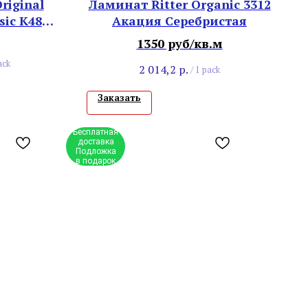
riginal
Ламинат Ritter Organic 3312
sic К485
Акация Серебристая
уральный
1350 руб/кв.м
ack
2 014,2
р.
/
1 pack
Заказать
Бесплатная
доставка
Подложка
в подарок