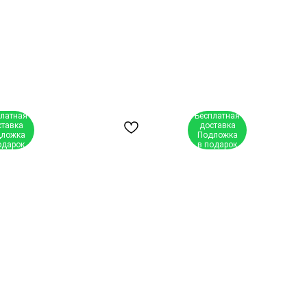
платная
Бесплатная
ставка
доставка
ложка
Подложка
одарок
в подарок