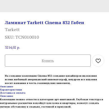
Ламинат Tarkett Cinema 832 Габен
Tarkett
SKU:
TCN010010
3214,02
р.
Купить
На создание коллекции Cinema 832 создание дизайнеров вдохновил
всеми любимый американский кинематограф, недаром все изделия
носят названия в честь голливудских кинозвезд.
Описание
Характеристики
Доставка и оплата
Описание
Коллекцию можно отнести к категории арт-винтажной. Глубокая текстура и
натуральные расцветки подойдут для дома и квартиры, помогут создать
уютную обстановку в спальне, гостиной и прихожей.