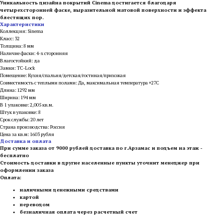
Уникальность дизайна покрытий Cinema достигается благодаря
четырехсторонней фаске, выразительной матовой поверхности и эффекта
блестящих пор.
Характеристики
Коллекция: Sinema
Класс: 32
Толщина: 8 мм
Наличие фаски: 4-х сторонняя
Влагостойкий: да
Замки: TC-Lock
Помещение: Кухня/спальня/детская/гостиная/прихожая
Совместимость с теплыми полами: Да, максимальная температура +27С
Длина: 1292 мм
Ширина: 194 мм
В 1 упаковке: 2,005 кв.м.
Штук в упаковке: 8
Срок службы: 20 лет
Страна производства: Россия
Цена за кв.м: 1603 рубля
Доставка и оплата
При сумме заказа от 9000 рублей доставка по г.Арзамас и подъем на этаж -
бесплатно
Стоимость доставки в другие населенные пункты уточнит менеджер при
оформлении заказа
Оплата:
наличными денежными средствами
картой
переводом
безналичная оплата через расчетный счет