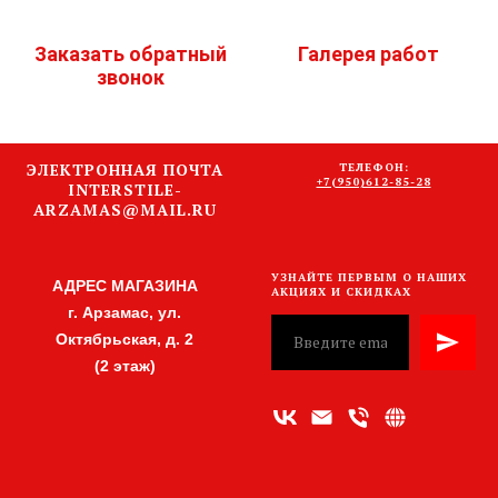
Заказать обратный
Галерея работ
звонок
ЭЛЕКТРОННАЯ ПОЧТА
ТЕЛЕФОН:
+7(950)612-85-28
INTERSTILE-
ARZAMAS@MAIL.RU
УЗНАЙТЕ ПЕРВЫМ О НАШИХ
АДРЕС МАГАЗИНА
АКЦИЯХ И СКИДКАХ
г. Арзамас, ул.
Октябрьская, д. 2
(2 этаж)