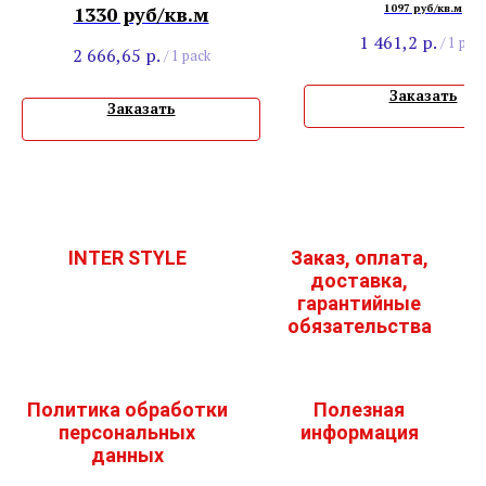
Шервуд Тобакко
1330 руб/кв.м
1097 руб/кв.м
1 461,2
р.
/
1 pac
2 666,65
р.
/
1 pack
Заказать
Заказать
INTER STYLE
Заказ, оплата,
доставка,
гарантийные
обязательства
Политика обработки
Полезная
персональных
информация
данных