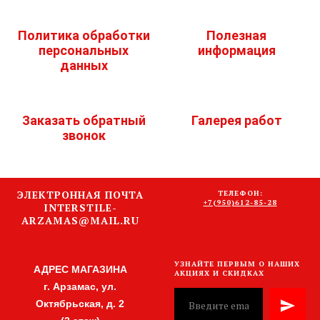
Политика обработки
Полезная
персональных
информация
данных
Заказать обратный
Галерея работ
звонок
ЭЛЕКТРОННАЯ ПОЧТА
ТЕЛЕФОН:
+7(950)612-85-28
INTERSTILE-
ARZAMAS@MAIL.RU
УЗНАЙТЕ ПЕРВЫМ О НАШИХ
АДРЕС МАГАЗИНА
АКЦИЯХ И СКИДКАХ
г. Арзамас, ул.
Октябрьская, д. 2