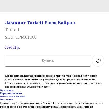
Ламинат Tarkett Poem Байрон
Tarkett
SKU:
TPM01001
2764,02
р.
Купить
Как поэзия является квинтэссенцией мысли, так и новая коллекция
POEM стала уникальным результатом дизайнерского вдохновения.
Время докажет, что этот шедевр может радовать очень долго, не теряя
своей первоначальной прелести.
Описание
Характеристики
Доставка и оплата
Описание
Коллекция бытового ламината Tarkett Poem создана с учетом современных
требований к прочности и внешнему виду. Поверхность устойчива к