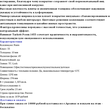
истиранию, благодаря чему покрытие сохраняет свой первоначальный вид
даже при интенсивной нагрузке.
Высокая плотность плиты и увеличенная толщина обеспечивают надежную
укладку и устойчивость к деформации.
Универсальная ширина доски делает покрытие визуально сбалансированным и
уместным в любом интерьере. Цветовые решения коллекции соответствуют
актуальным тенденциям в дизайне жилых пространств.
Фактура древесины передана с высокой точностью, что усиливает
натуральный эффект.
Ламинат Tarkett Poem 1033 сочетает практичность и выразительность,
подходящую для ежедневного использования.
Характеристики
Коллекция: Poem
Класс: 33
Толщина: 10 мм
Наличие фаски: 4V
Влагостойкий: да
Замки: TC-Lock
Помещение: Офис/гостиная/прихожая/кухня/спальня/детская
Совместимость с теплыми полами: Да, максимальная температура +27С
Длина: 1292 мм
Ширина: 194 мм
В 1 упаковке: 1,503 кв.м.
Штук в упаковке: 6
Срок службы: 25 лет
Страна производства: Россия
Цена за кв.м: 1839 рублей
Доставка и оплата
При сумме заказа от 10000 рублей доставка по г.Арзамас и подъем на этаж -
бесплатно