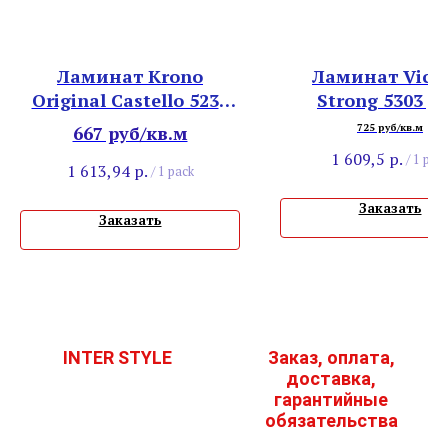
Ламинат Krono
Ламинат Victo
Original Castello 5239
Strong 5303 Д
Дуб Торнадо
Альпийски
667 руб/кв.м
725 руб/кв.м
1 609,5
р.
/
1 pac
1 613,94
р.
/
1 pack
Заказать
Заказать
INTER STYLE
Заказ, оплата,
доставка,
гарантийные
обязательства