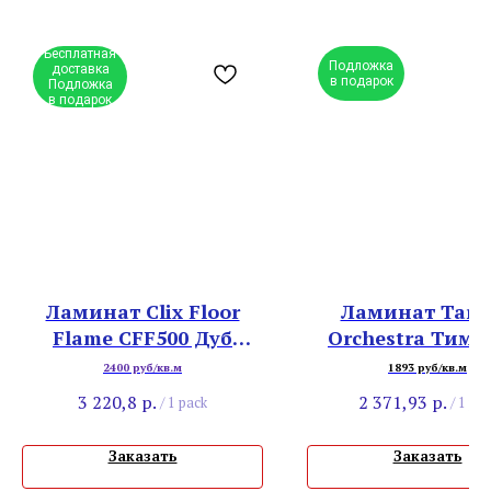
Бесплатная
Подложка
доставка
в подарок
Подложка
в подарок
Ламинат Clix Floor
Ламинат Tark
Flame CFF500 Дуб
Orchestra Тим
Шафран
2400 руб/кв.м
1893 руб/кв.м
3 220,8
р.
2 371,93
р.
/
1 pack
/
1 pac
Заказать
Заказать