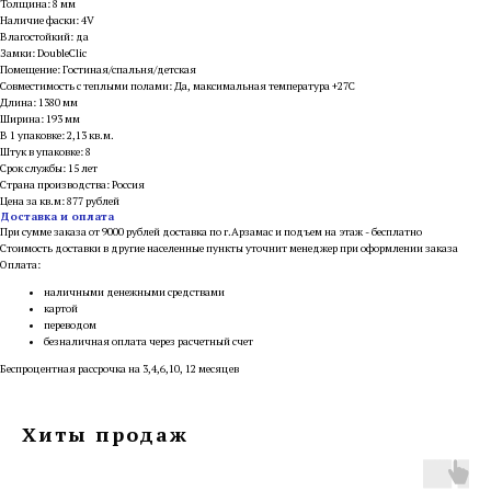
Толщина: 8 мм
Наличие фаски: 4V
Влагостойкий: да
Замки: DoubleClic
Помещение: Гостиная/спальня/детская
Совместимость с теплыми полами: Да, максимальная температура +27С
Длина: 1380 мм
Ширина: 193 мм
В 1 упаковке: 2,13 кв.м.
Штук в упаковке: 8
Срок службы: 15 лет
Страна производства: Россия
Цена за кв.м: 877 рублей
Доставка и оплата
При сумме заказа от 9000 рублей доставка по г.Арзамас и подъем на этаж - бесплатно
Стоимость доставки в другие населенные пункты уточнит менеджер при оформлении заказа
Оплата:
наличными денежными средствами
картой
переводом
безналичная оплата через расчетный счет
Беспроцентная рассрочка на 3,4,6,10, 12 месяцев
Хиты продаж