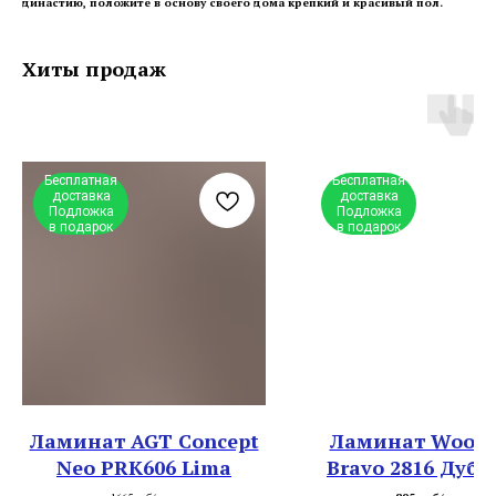
династию, положите в основу своего дома крепкий и красивый пол.
Хиты продаж
Бесплатная
Бесплатная
доставка
доставка
Подложка
Подложка
в подарок
в подарок
Ламинат AGT Concept
Ламинат Woods
Neo PRK606 Lima
Bravo 2816 Дуб 
Вильям