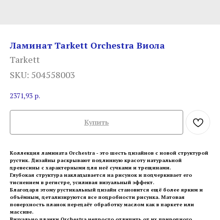
Ламинат Tarkett Orchestra Виола
Tarkett
SKU:
504558003
2371,93
р.
Купить
Коллекция ламината Orchestra - это шесть дизайнов с новой структурой
рустик. Дизайны раскрывают подлинную красоту натуральной
древесины с характерными для неё сучками и трещинами.
Глубокая структура накладывается на рисунок и подчеркивает его
тиснением в регистре, усиливая визуальный эффект.
Благодаря этому рустикальный дизайн становится ещё более ярким и
объёмным, детализируются все подробности рисунка. Матовая
поверхность планок передаёт обработку маслом как в паркете или
массиве.
Визуально планки Orchestra непросто отличить от их природного