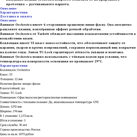
прототипа — рустикального паркета.
Описание
Характеристики
Доставка и оплата
Описание
Ламинат Orchestra имеет 4-стороннюю крашеную мини-фаску. Она элегантно
разделяет планки, подчёркивая эффект ручной обработки.
Ламинат Orchestra от Tarkett обладает высокими показателями устойчивости к
воздействию влаги.
Коллекция имеет 33 класс износостойкости, что обеспечивает защиту от
царапин, ударов и других повреждений, сохраняя первозданный вид покрытия
на долгие годы. Замок TC-Lock гарантирует лёгкость укладки и монтажа.
Ламинат Orchestra можно использовать с тёплым полом при условии, что
температура на поверхности основания не превышает 29°C.
Характеристики
Коллекция: Orchestra
Класс: 33
Толщина: 12 мм
Наличие фаски: микро-фаска
Влагостойкий: да
Замки: TC-Lock
Помещение: Офис/магазин/ресторан/жилые помещения
Совместимость с теплыми полами: Да, максимальная температура +29С
Длина: 1292 мм
Ширина: 194 мм
В 1 упаковке: 1,253 кв.м.
Штук в упаковке: 5
Срок службы: 30 лет
Страна производства: Россия
Цена за кв.м: 1893 рубля