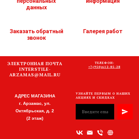
персональных
информация
данных
Заказать обратный
Галерея работ
звонок
ЭЛЕКТРОННАЯ ПОЧТА
ТЕЛЕФОН:
+7(950)612-85-28
INTERSTILE-
ARZAMAS@MAIL.RU
УЗНАЙТЕ ПЕРВЫМ О НАШИХ
АДРЕС МАГАЗИНА
АКЦИЯХ И СКИДКАХ
г. Арзамас, ул.
Октябрьская, д. 2
(2 этаж)