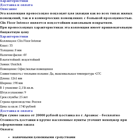
Характеристики
Доставка и оплата
Описание
Эта коллекция превосходно подходит для укладки как во всех типах жилых
помещений, так и в коммерческих помещениях с большой проходимостью.
Clix Floor Intense является водостойким напольным покрытием.
При превосходных характеристиках эта коллекция имеет привлекательную
бюджетную цену
Характеристики
Коллекция: Clix Floor Intense
Класс: 33
Толщина: 8 мм
Наличие фаски: 4V
Влагостойкий: водостойкий
Замки: Uniclick
Помещение: Офис/жилые помещения
Совместимость с теплыми полами: Да, максимальная температура +27С
Длина: 1261 мм
Ширина: 190 мм
В 1 упаковке: 2,156 кв.м.
Штук в упаковке: 9
Срок службы: 25 лет
Страна производства: Россия
Цена за кв.м: 1740 рублей
Доставка и оплата
При сумме заказа от 20000 рублей доставка по г. Арзамас - бесплатно
Стоимость доставки в другие населенные пункты уточнит менеджер при
оформлении заказа
Оплата:
наличными денежными средствами