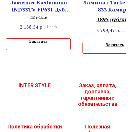
Ламинат Kastamonu
Ламинат Tarkett 
IND33TV-FP631 Дуб
833 Камарго
Габон
1027 руб/кв.м
1895 руб/кв.
2 188,54
р.
/
1 pack
3 799,47
р.
/
1 pac
Заказать
Заказать
INTER STYLE
Заказ, оплата,
доставка,
гарантийные
обязательства
Политика обработки
Полезная