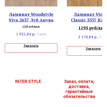
Ламинат Woodstyle
Ламинат Vint
Viva 2637 Дуб Анува
Classic 5537 Ка
Рыжевато-
1103 руб/кв.м
1195 руб/кв.
Коричневы
1 925,84
р.
/
1 pack
2 170,84
р.
/
1 pac
Заказать
Заказать
INTER STYLE
Заказ, оплата,
доставка,
гарантийные
обязательства