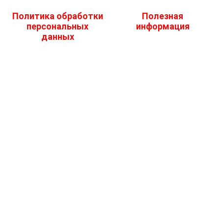
Политика обработки
Полезная
персональных
информация
данных
Заказать обратный
Галерея работ
звонок
ЭЛЕКТРОННАЯ ПОЧТА
ТЕЛЕФОН:
+7(950)612-85-28
INTERSTILE-
ARZAMAS@MAIL.RU
УЗНАЙТЕ ПЕРВЫМ О НАШИХ
АДРЕС МАГАЗИНА
АКЦИЯХ И СКИДКАХ
г. Арзамас, ул.
Октябрьская, д. 2
(2 этаж)