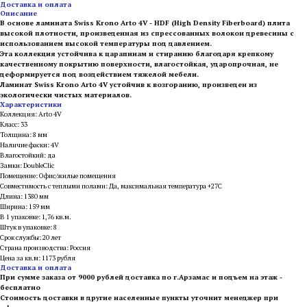
Доставка и оплата
Описание
В основе ламината Swiss Krono Arto 4V - HDF (High Density Fiberboard) плита
высокой плотности, произведенная из спрессованных волокон древесины с
использованием высокой температуры под давлением.
Эта коллекция устойчива к царапинам и стиранию благодаря крепкому
качественному покрытию поверхности, влагостойкая, ударопрочная, не
деформируется под воздействием тяжелой мебели.
Ламинат Swiss Krono Arto 4V устойчив к возгоранию, произведен из
экологически чистых материалов.
Характеристики
Коллекция: Arto 4V
Класс: 33
Толщина: 8 мм
Наличие фаски: 4V
Влагостойкий: да
Замки: DoubleClic
Помещение: Офис/жилые помещения
Совместимость с теплыми полами: Да, максимальная температура +27С
Длина: 1380 мм
Ширина: 159 мм
В 1 упаковке: 1,76 кв.м.
Штук в упаковке: 8
Срок службы: 20 лет
Страна производства: Россия
Цена за кв.м: 1173 рубля
Доставка и оплата
При сумме заказа от 9000 рублей доставка по г.Арзамас и подъем на этаж -
бесплатно
Стоимость доставки в другие населенные пункты уточнит менеджер при