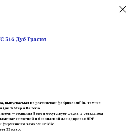
C 316 Дуб Грасия
ка, выпускаемая на российской фабрике Unilin. Там же
Quick Step и Balterio.
итель — толщина 8 мм и отсутствует фаска, в остальном
ламинат с плотной и безопасной для здоровья HDF-
 и фирменным замком Uniclic.
ет 33 класс