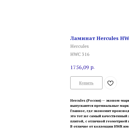
Ламинат Hercules HW
Hercules
HWC 316
р.
1756,09
Купить
Hercules (Россия) — эконом-мар
выпускаются премиальные марки 
Главное, где экономит производ
это тот же самый качественный 
плитой, с отличной геометрией
В отличие от коллекции HWR име