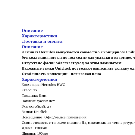
Описание
Характеристики
Доставка и оплата
Описание
Ламинат Нercules выпускается совместно с концерном Unili
Эта коллекция идеально подходит для укладки в квартире
Отсутствие фаски облегчает уход за этим ламинатом
Надежные замки Unicluck позволяют выполнять укладку о
Особенность коллекции - невысокая цена
Характеристики
Коллекция: Hercules HWC
Класс: 33
Толщина: 8 мм
Наличие фаски: нет
Влагостойкий: да
Замки: Uniclick
Помещение: Офис/жилые помещения
Совместимость с теплыми полами: Да, максимальная температура
Длина: 1380 мм
Ширина: 190 мм