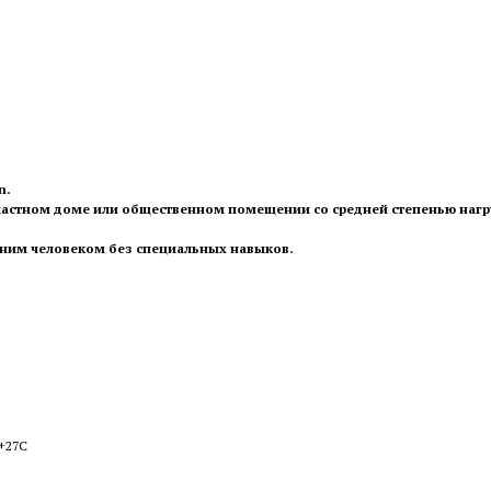
n.
, частном доме или общественном помещении со средней степенью нагр
дним человеком без специальных навыков.
 +27С