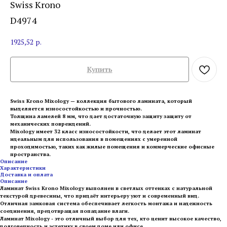
Swiss Krono
D4974
1925,52
р.
Купить
Swiss Krono Mixology — коллекция бытового ламината, который
выделяется износостойкостью и прочностью.
Толщина ламелей 8 мм, что дает достаточную защиту защиту от
механических повреждений.
Mixology имеет 32 класс износостойкости, что делает этот ламинат
идеальным для использования в помещениях с умеренной
проходимостью, таких как жилые помещения и коммерческие офисные
пространства.
Описание
Характеристики
Доставка и оплата
Описание
Ламинат Swiss Krono Mixology выполнен в светлых оттенках с натуральной
текстурой древесины, что придаёт интерьеру уют и современный вид.
Отличная замковая система обеспечивает легкость монтажа и надежность
соединения, предотвращая попадание влаги.
Ламинат Mixology - это отличный выбор для тех, кто ценит высокое качество,
долговечность и эстетику в своем доме или офисе.