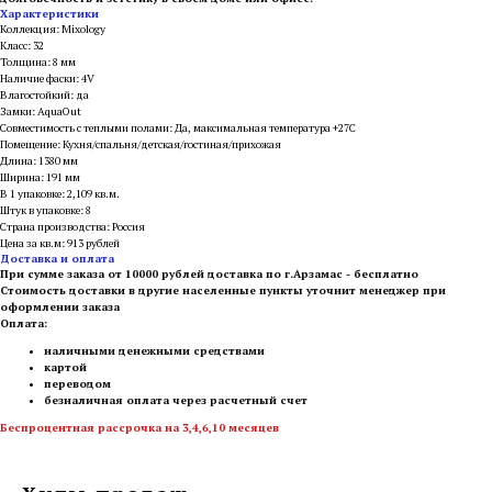
Характеристики
Коллекция: Mixology
Класс: 32
Толщина: 8 мм
Наличие фаски: 4V
Влагостойкий: да
Замки: AquaOut
Совместимость с теплыми полами: Да, максимальная температура +27С
Помещение: Кухня/спальня/детская/гостиная/прихожая
Длина: 1380 мм
Ширина: 191 мм
В 1 упаковке: 2,109 кв.м.
Штук в упаковке: 8
Страна производства: Россия
Цена за кв.м: 913 рублей
Доставка и оплата
При сумме заказа от 10000 рублей доставка по г.Арзамас - бесплатно
Стоимость доставки в другие населенные пункты уточнит менеджер при
оформлении заказа
Оплата:
наличными денежными средствами
картой
переводом
безналичная оплата через расчетный счет
Беспроцентная рассрочка на 3,4,6,10 месяцев