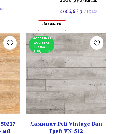
ack
2 666,65
р.
/
1 pack
Заказать
Бесплатная
доставка
Подложка
в подарок
50217
Ламинат Peli Vintage Ван
нный
Грей VN-512