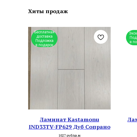
Хиты продаж
Бесплатная
Экс
доставка
Под
Подложка
в п
в подарок
Ламинат Kastamonu
Лам
IND33TV-FP629 Дуб Сопрано
1027 руб/кв.м