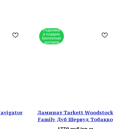
Подложка
в подарок
Бесплатная
доставка
avigator
Ламинат Tarkett Woodstock
Family Дуб Шервуд Тобакко
1330 руб/кв.м