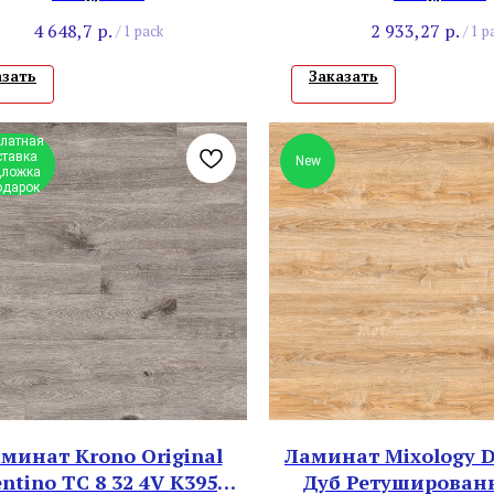
4 648,7
р.
2 933,27
р.
/
1 pack
/
1 p
азать
Заказать
платная
ставка
New
ложка
одарок
минат Krono Original
Ламинат Mixology D
entino ТС 8 32 4V K395NL
Дуб Ретуширова