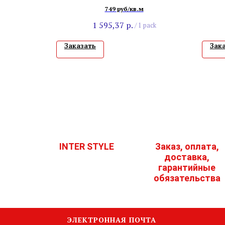
Белый
749 руб/кв.м
1 595,37
р.
/
1 pack
Заказать
Зак
INTER STYLE
Заказ, оплата,
доставка,
гарантийные
обязательства
ЭЛЕКТРОННАЯ ПОЧТА