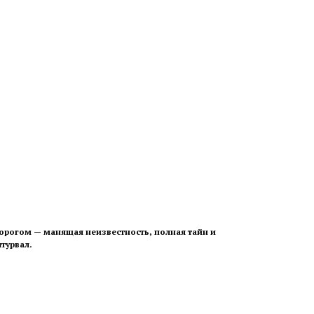
порогом — манящая неизвестность, полная тайн и
турвал.