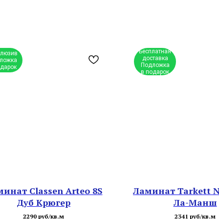
Бесплатная
клюзив
доставка
ложка
Подложка
одарок
в подарок
инат Classen Arteo 8S
Ламинат Tarkett N
Дуб Крюгер
Ла-Mанш
2290 руб/кв.м
2341 руб/кв.м