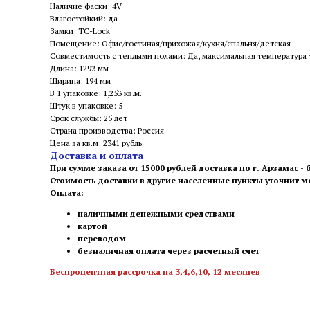
Наличие фаски: 4V
Влагостойкий: да
Замки: TC-Lock
Помещение: Офис/гостиная/прихожая/кухня/спальня/детская
Совместимость с теплыми полами: Да, максимальная температура
Длина: 1292 мм
Ширина: 194 мм
В 1 упаковке: 1,253 кв.м.
Штук в упаковке: 5
Срок службы: 25 лет
Страна производства: Россия
Цена за кв.м: 2341 рубль
Доставка и оплата
При сумме заказа от 15000 рублей доставка по г. Арзамас -
Стоимость доставки в другие населенные пункты уточнит 
Оплата:
наличными денежными средствами
картой
переводом
безналичная оплата через расчетный счет
Беспроцентная рассрочка на 3,4,6,10, 12 месяцев