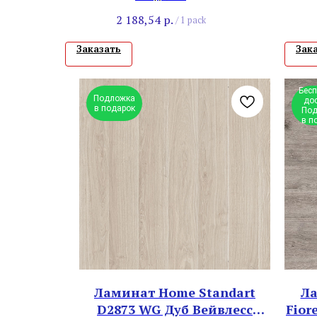
2 188,54
р.
/
1 pack
Заказать
Зак
Бес
Подложка
до
в подарок
Под
в п
Ламинат Home Standart
Ла
D2873 WG Дуб Вейвлесс
Fior