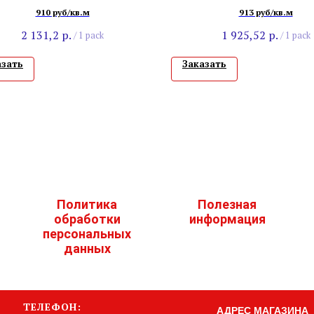
Дуб Торнадо
910 руб/кв.м
913 руб/кв.м
2 131,2
р.
1 925,52
р.
/
1 pack
/
1 pack
азать
Заказать
Политика
Полезная
обработки
информация
персональных
данных
ТЕЛЕФОН:
АДРЕС МАГАЗИНА