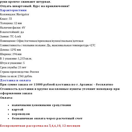
руки крепче сжимают штурвал.
Отдать швартовый. Курс на приключения!
Характеристики
Коллекция: Navigator
Класс: 33
Толщина: 12 мм
Наличие фаски: 4V
Влагостойкий: да
Замки: TC-Lock
Помещение: Офис/гостиная/прихожая/кухня/спальня/детская
Совместимость с теплыми полами: Да, максимальная температура +27С
Длина: 1292 мм
Ширина: 194 мм
В 1 упаковке: 1,253 кв.м.
Штук в упаковке: 5
Срок службы: 25 лет
Страна производства: Россия
Цена за кв.м: 2341 рубль
Доставка и оплата
При сумме заказа от 15000 рублей доставка по г. Арзамас - бесплатно
Стоимость доставки в другие населенные пункты уточнит менеджер при
оформлении заказа
Оплата:
наличными денежными средствами
картой
переводом
безналичная оплата через расчетный счет
Беспроцентная рассрочка на 3,4,6,10, 12 месяцев