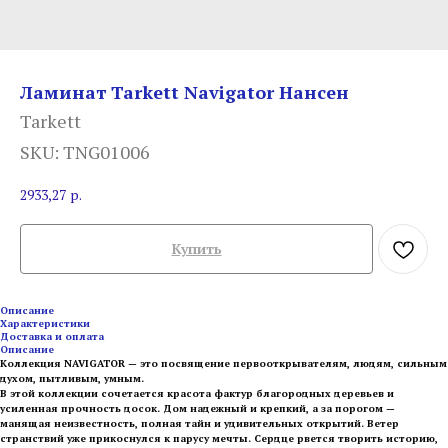
Ламинат Tarkett Navigator Нансен
Tarkett
SKU:
TNG01006
2933,27
р.
Купить
Описание
Характеристики
Доставка и оплата
Описание
Коллекция NAVIGATOR — это посвящение первооткрывателям, людям, сильным
духом, пытливым, умным.
В этой коллекции сочетается красота фактур благородных деревьев и
усиленная прочность досок. Дом надежный и крепкий, а за порогом —
манящая неизвестность, полная тайн и удивительных открытий. Ветер
странствий уже прикоснулся к парусу мечты. Сердце рвется творить историю,