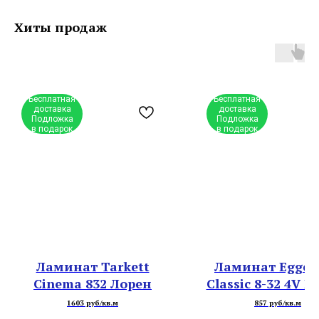
Хиты продаж
Бесплатная
Бесплатная
доставка
доставка
Подложка
Подложка
в подарок
в подарок
Ламинат Tarkett
Ламинат Egger 
Cinema 832 Лорен
Classic 8-32 4V E
Дуб Мелба
1603 руб/кв.м
857 руб/кв.м
Коричневы