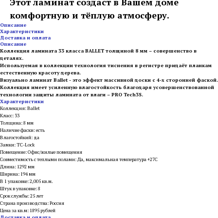
Этот ламинат создаст в Вашем доме
комфортную и тёплую атмосферу.
Описание
Характеристики
Доставка и оплата
Описание
Коллекция ламината 33 класса BALLET толщиной 8 мм – совершенство в
деталях.
Используемая в коллекции технология тиснения в регистре придаёт планкам
естественную красоту дерева.
Визуально ламинат Ballet - это эффект массивной доски с 4-х сторонней фаской.
Коллекция имеет усиленную влагостойкость благодаря усовершенствованной
технологии защиты ламината от влаги – PRO Tech3S.
Характеристики
Коллекция: Ballet
Класс: 33
Толщина: 8 мм
Наличие фаски: есть
Влагостойкий: да
Замки: TC-Lock
Помещение: Офис/жилые помещения
Совместимость с теплыми полами: Да, максимальная температура +27С
Длина: 1292 мм
Ширина: 194 мм
В 1 упаковке: 2,005 кв.м.
Штук в упаковке: 8
Срок службы: 25 лет
Страна производства: Россия
Цена за кв.м: 1895 рублей
Доставка и оплата