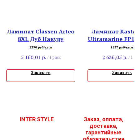
Ламинат Classen Arteo
Ламинат Kasta
8XL Дуб Накуру
Ultramarine FP10
Рей
2390 руб/кв.м
1237 руб/кв.м
5 160,01
р.
2 636,05
р.
/
1 pack
/
1 pac
Заказать
Заказать
INTER STYLE
Заказ, оплата,
доставка,
гарантийные
обязательства