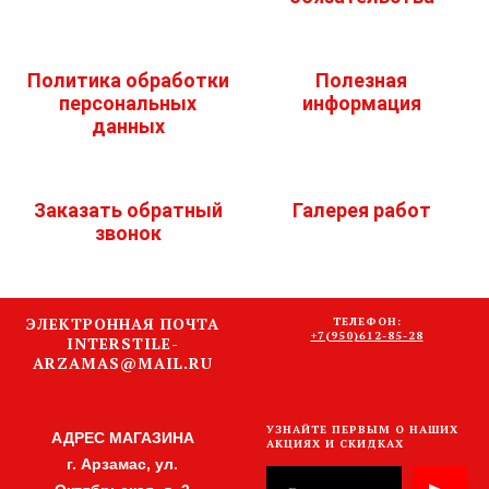
Политика обработки
Полезная
персональных
информация
данных
Заказать обратный
Галерея работ
звонок
ЭЛЕКТРОННАЯ ПОЧТА
ТЕЛЕФОН:
+7(950)612-85-28
INTERSTILE-
ARZAMAS@MAIL.RU
УЗНАЙТЕ ПЕРВЫМ О НАШИХ
АДРЕС МАГАЗИНА
АКЦИЯХ И СКИДКАХ
г. Арзамас, ул.