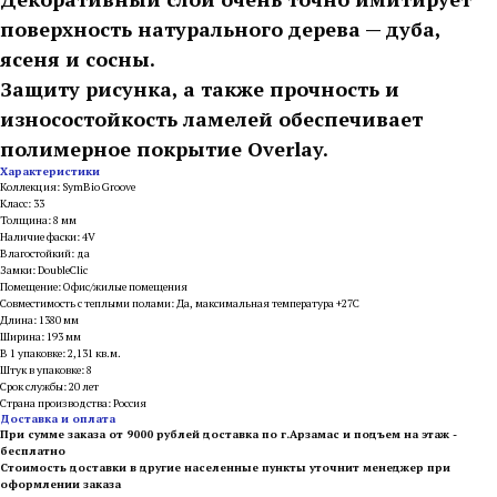
поверхность натурального дерева — дуба,
ясеня и сосны.
Защиту рисунка, а также прочность и
износостойкость ламелей обеспечивает
полимерное покрытие Overlay.
Характеристики
Коллекция: SymBio Groove
Класс: 33
Толщина: 8 мм
Наличие фаски: 4V
Влагостойкий: да
Замки: DoubleClic
Помещение: Офис/жилые помещения
Совместимость с теплыми полами: Да, максимальная температура +27С
Длина: 1380 мм
Ширина: 193 мм
В 1 упаковке: 2,131 кв.м.
Штук в упаковке: 8
Срок службы: 20 лет
Страна производства: Россия
Доставка и оплата
При сумме заказа от 9000 рублей доставка по г.Арзамас и подъем на этаж -
бесплатно
Стоимость доставки в другие населенные пункты уточнит менеджер при
оформлении заказа