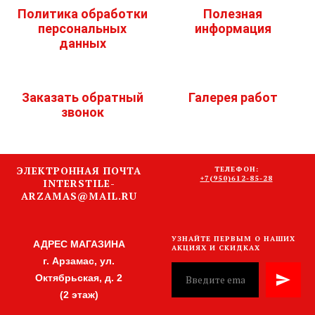
Политика обработки
Полезная
персональных
информация
данных
Заказать обратный
Галерея работ
звонок
ЭЛЕКТРОННАЯ ПОЧТА
ТЕЛЕФОН:
+7(950)612-85-28
INTERSTILE-
ARZAMAS@MAIL.RU
УЗНАЙТЕ ПЕРВЫМ О НАШИХ
АДРЕС МАГАЗИНА
АКЦИЯХ И СКИДКАХ
г. Арзамас, ул.
Октябрьская, д. 2
(2 этаж)