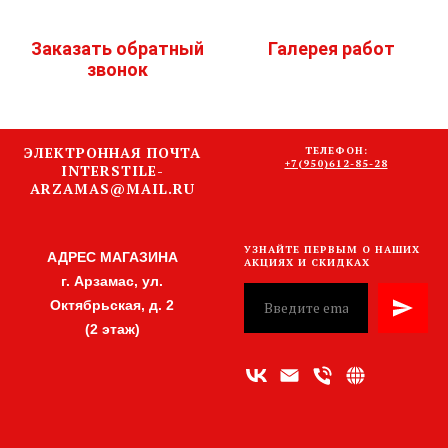
Заказать обратный
Галерея работ
звонок
ЭЛЕКТРОННАЯ ПОЧТА
ТЕЛЕФОН:
+7(950)612-85-28
INTERSTILE-
ARZAMAS@MAIL.RU
УЗНАЙТЕ ПЕРВЫМ О НАШИХ
АДРЕС МАГАЗИНА
АКЦИЯХ И СКИДКАХ
г. Арзамас, ул.
Октябрьская, д. 2
(2 этаж)