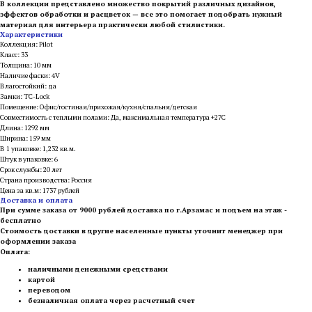
В коллекции представлено множество покрытий различных дизайнов,
эффектов обработки и расцветок — все это помогает подобрать нужный
материал для интерьера практически любой стилистики.
Характеристики
Коллекция: Pilot
Класс: 33
Толщина: 10 мм
Наличие фаски: 4V
Влагостойкий: да
Замки: TC-Lock
Помещение: Офис/гостиная/прихожая/кухня/спальня/детская
Совместимость с теплыми полами: Да, максимальная температура +27С
Длина: 1292 мм
Ширина: 159 мм
В 1 упаковке: 1,232 кв.м.
Штук в упаковке: 6
Срок службы: 20 лет
Страна производства: Россия
Цена за кв.м: 1737 рублей
Доставка и оплата
При сумме заказа от 9000 рублей доставка по г.Арзамас и подъем на этаж -
бесплатно
Стоимость доставки в другие населенные пункты уточнит менеджер при
оформлении заказа
Оплата:
наличными денежными средствами
картой
переводом
безналичная оплата через расчетный счет