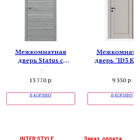
Межкомнатная
Межкомнатн
дверь Status с
дверь "ID3 Ко
алюминиевой
кромкой "Модель
р.
р.
13 770
9 330
"M" Дуб скальный
В КОРЗИНУ
В КОРЗИНУ
INTER STYLE
Заказ, оплата,