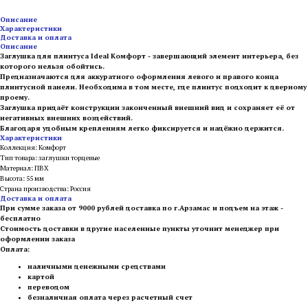
Описание
Характеристики
Доставка и оплата
Описание
Заглушка для плинтуса Ideal Комфорт - завершающий элемент интерьера, без
которого нельзя обойтись.
Предназначаются для аккуратного оформления левого и правого конца
плинтусной панели. Необходима в том месте, где плинтус подходит к дверному
проему.
Заглушка придаёт конструкции законченный внешний вид и сохраняет её от
негативных внешних воздействий.
Благодаря удобным креплениям легко фиксируется и надёжно держится.
Характеристики
Коллекция: Комфорт
Тип товара: заглушки торцевые
Материал: ПВХ
Высота: 55 мм
Страна производства: Россия
Доставка и оплата
При сумме заказа от 9000 рублей доставка по г.Арзамас и подъем на этаж -
бесплатно
Стоимость доставки в другие населенные пункты уточнит менеджер при
оформлении заказа
Оплата:
наличными денежными средствами
картой
переводом
безналичная оплата через расчетный счет