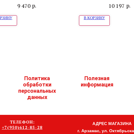
White Clou
р.
р.
9 470
10 197
ОРЗИНУ
В КОРЗИНУ
Политика
Полезная
обработки
информация
персональных
данных
ТЕЛЕФОН:
АДРЕС МАГАЗИНА
+7(950)612-85-28
г. Арзамас, ул. Октябрьская