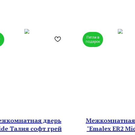
Петли в
w
подарок
жкомнатная дверь
Межкомнатная
ide Талия софт грей
"Emalex ER2 Mi