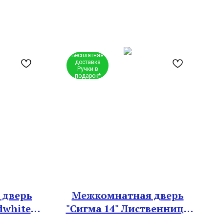
Бесплатная
доставка
Ручки в
подарок*
 дверь
Межкомнатная дверь
dwhite
"Сигма 14" Лиственница