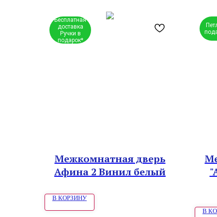
Бесплатная
Пет
доставка
под
Ручки в
подарок*
Межкомнатная дверь
Ме
Афина 2 Винил белый
"
В КОРЗИНУ
В К