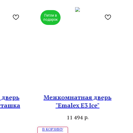
Петли в
подарок
 дверь
Межкомнатная дверь
исташка
"Emalex E3 Ice"
р.
11 494
В КОРЗИНУ