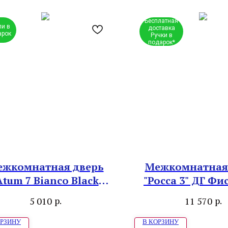
Бесплатная
ли в
доставка
арок
Ручки в
подарок*
жкомнатная дверь
Межкомнатная
Atum 7 Bianco Black
"Росса 3" ДГ Ф
Gloss"
р.
р.
5 010
11 570
ОРЗИНУ
В КОРЗИНУ