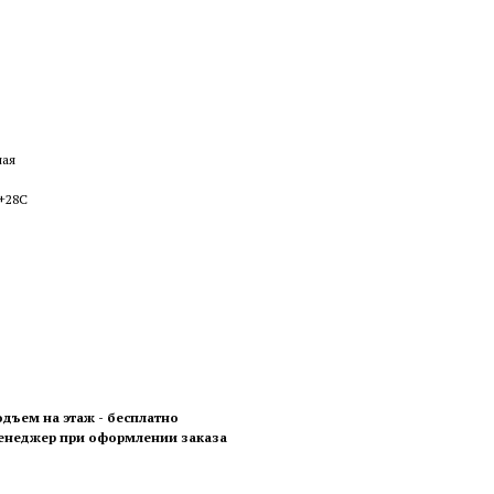
ная
 +28С
одъем на этаж - бесплатно
менеджер при оформлении заказа