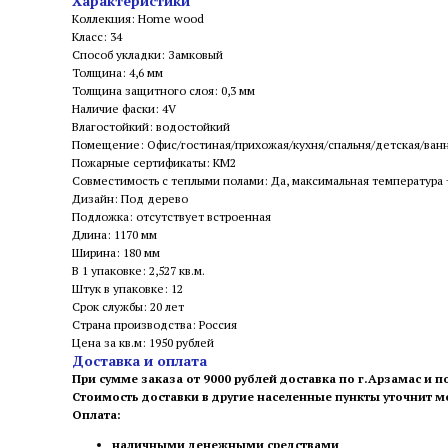
Характеристики
Коллекция: Home wood
Класс: 34
Способ укладки: Замковый
Толщина: 4,6 мм
Толщина защитного слоя: 0,3 мм
Наличие фаски: 4V
Влагостойкий: водостойкий
Помещение: Офис/гостиная/прихожая/кухня/спальня/детская/ван
Пожарные сертификаты: КМ2
Совместимость с теплыми полами: Да, максимальная температура
Дизайн: Под дерево
Подложка: отсутствует встроенная
Длина: 1170 мм
Ширина: 180 мм
В 1 упаковке: 2,527 кв.м.
Штук в упаковке: 12
Срок службы: 20 лет
Страна производства: Россия
Цена за кв.м: 1950 рублей
Доставка и оплата
При сумме заказа от 9000 рублей доставка по г.Арзамас и п
Стоимость доставки в другие населенные пункты уточнит 
Оплата:
наличными денежными средствами