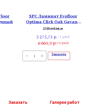
loor
SPC Ламинат Evofloor
точный
Optima Click Oak Gavana
016-6
2700 руб/кв.м
р.
5 275,75
/
1 pack
р.
6 061,5
/
1 pack
Заказать
Заказать
Галерея работ