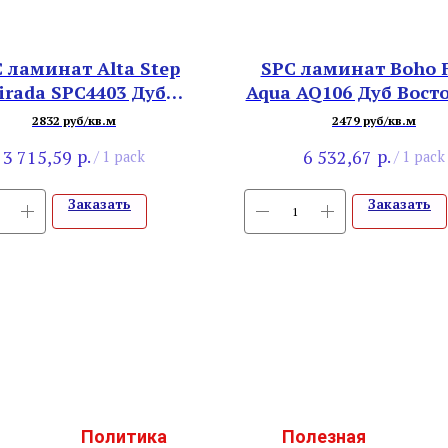
 ламинат Alta Step
SPC ламинат Boho F
irada SPC4403 Дуб
Aqua AQ106 Дуб Вос
Финский
2832 руб/кв.м
2479 руб/кв.м
р.
р.
3 715,59
6 532,67
/
1 pack
/
1 pack
Заказать
Заказать
Политика
Полезная