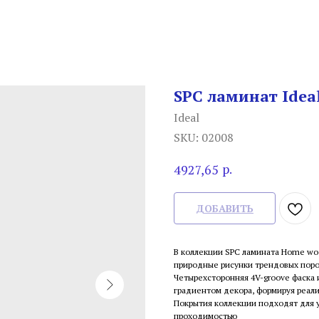
SPC ламинат Idea
Ideal
SKU:
02008
р.
4927,65
ДОБАВИТЬ
В коллекции SPC ламината Home wo
природные рисунки трендовых поро
Четырехсторонняя 4V-groove фаска 
градиентом декора, формируя реали
Покрытия коллекции подходят для 
проходимостью