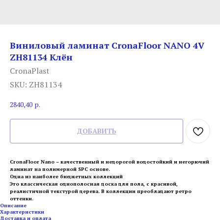
Виниловый ламинат CronaFloor NANO 4V
ZH81134 Клён
CronaPlast
SKU:
ZH81134
2840,40
р.
ДОБАВИТЬ
CronaFloor Nano – качественный и недорогой водостойкий и негорючий
ламинат на полимерной SPC основе.
Одна из наиболее бюджетных коллекций
Это классическая однополосная доска для пола, с красивой,
реалистичной текстурой дерева. В коллекции преобладают ретро
оттенки.
Описание
Характеристики
Доставка и оплата