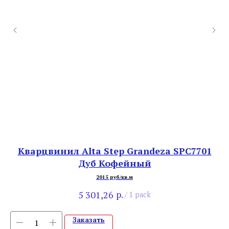
уб
Кварцвинил Alta Step Grandeza SPC7701
S
Дуб Кофейный
2015 руб/кв.м
р.
5 301,26
/
1 pack
Заказать