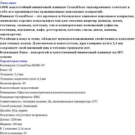
Описание
100% водостойкий виниловый ламинат CronaFloor одновременно сочетает в
себе все преимущества традиционных напольных покрытий.
Ламинат CronaFloor – это прочное и безопасное замковое напольное покрытие,
одинаково хорошо подходящее как для отделки квартир (ванная, кухня,
гостиная, спальня, детская), так и коммерческих помещений (офисов,
гостиниц, магазинов, кафе, ресторанов, детских садов, школ, клиник,
аэропортов).
Устойчив к воде и огню, обладает шумопоглощающими свойствами и подходит
для теплых полов. Долговечен и износостоек, при толщине всего 3,5 мм
сохраняет свой внешний вид в течение тридцати лет.
Коллекция Nano - недорогой и качественный виниловый ламинат на SPC
основе
Характеристики
Коллекция: CronaFloor NANO 4V
Класс: 42
Толщина: 3,5 мм
Толщина защитного слоя: 0,3 мм
Наличие фаски: 4V
Влагостойкий: водостойкий
Помещение: Офис/гостиная/прихожая/кухня/спальня/детская
Пожарные сертификаты: КМ2
Совместимость с теплыми полами: Да, максимальная температура +27С
Способ укладки: Замковый
Дизайн: Под дерево
Подложка: отсутствует встроенная
Длина: 1200 мм
Ширина: 180 мм
В 1 упаковке: 2,16 кв.м.
Штук в упаковке: 10