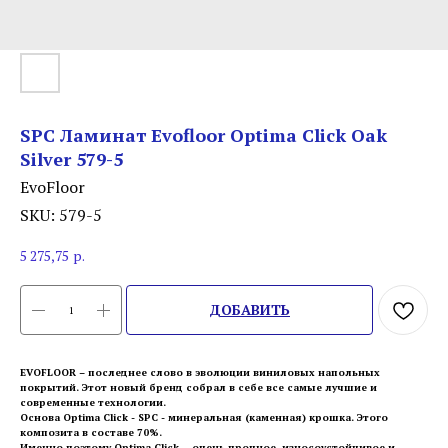
SPC Ламинат Evofloor Optima Click Оak
Silver 579-5
EvoFloor
SKU:
579-5
5 275,75
р.
ДОБАВИТЬ
EVOFLOOR – последнее слово в эволюции виниловых напольных
покрытий. Этот новый бренд собрал в себе все самые лучшие и
современные технологии.
Основа Optima Click - SPC - минеральная (каменная) крошка. Этого
композита в составе 70%.
Именно поэтому Optima Click - очень прочное, износоустойчивое и