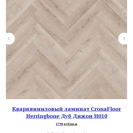
уб
Кварцвиниловый ламинат CronaFloor
Herringbone Дуб Дижон H010
1790 руб/кв.м