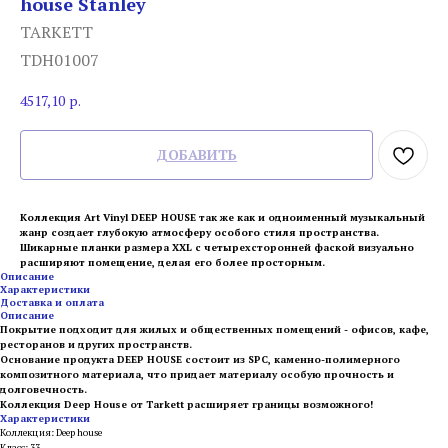
house Stanley
TARKETT
TDH01007
4517,10
р.
ДОБАВИТЬ
Коллекция Art Vinyl DEEP HOUSE так же как и одноименный музыкальный
жанр создает глубокую атмосферу особого стиля пространства.
Шикарные планки размера XXL с четырехсторонней фаской визуально
расширяют помещение, делая его более просторным.
Описание
Характеристики
Доставка и оплата
Описание
Покрытие подходит для жилых и общественных помещений - офисов, кафе,
ресторанов и других пространств.
Основание продукта DEEP HOUSE состоит из SPC, каменно-полимерного
композитного материала, что придает материалу особую прочность и
долговечность.
Коллекция Deep House от Tarkett расширяет границы возможного!
Характеристики
Коллекция: Deep house
Класс: 33