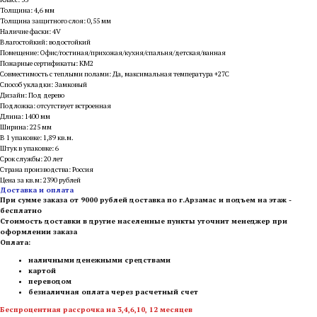
Толщина: 4,6 мм
Толщина защитного слоя: 0,55 мм
Наличие фаски: 4V
Влагостойкий: водостойкий
Помещение: Офис/гостиная/прихожая/кухня/спальня/детская/ванная
Пожарные сертификаты: КМ2
Совместимость с теплыми полами: Да, максимальная температура +27С
Способ укладки: Замковый
Дизайн: Под дерево
Подложка: отсутствует встроенная
Длина: 1400 мм
Ширина: 225 мм
В 1 упаковке: 1,89 кв.м.
Штук в упаковке: 6
Срок службы: 20 лет
Страна производства: Россия
Цена за кв.м: 2390 рублей
Доставка и оплата
При сумме заказа от 9000 рублей доставка по г.Арзамас и подъем на этаж -
бесплатно
Стоимость доставки в другие населенные пункты уточнит менеджер при
оформлении заказа
Оплата:
наличными денежными средствами
картой
переводом
безналичная оплата через расчетный счет
Беспроцентная рассрочка на 3,4,6,10, 12 месяцев