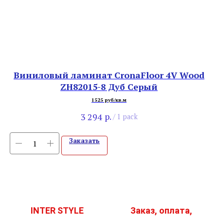
os
Виниловый ламинат CronaFloor 4V Wood
S
ZH82015-8 Дуб Серый
1525 руб/кв.м
р.
3 294
/
1 pack
Заказать
INTER STYLE
Заказ, оплата,