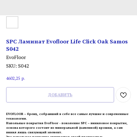
SPC Ламинат Evofloor Life Click Oak Samos
S042
EvoFloor
SKU:
S042
4602,25
р.
ДОБАВИТЬ
EVOFLOOR – бренд, собравший в себе все самые лучшие и современные
технологии.
Напольные покрытия EvoFloor - поколение SPC – виниловое покрытие,
основа которого состоит из минеральной (каменной) крошки, а сам
винил лишь связующий элемент.
Это напольное покрытие отличается своей прочностью,