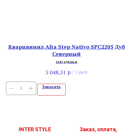
5
Кварцвинил Alta Step Nativo SPC2205 Дуб
S
Северный
1645 руб/кв.м
р.
5 048,51
/
1 pack
Заказать
INTER STYLE
Заказ, оплата,