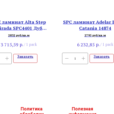
 ламинат Alta Step
SPC ламинат Adelar 
irada SPC4401 Дуб
Catania 14874
Сибирский
2832 руб/кв.м
2795 руб/кв.м
р.
р.
3 715,59
6 232,85
/
1 pack
/
1 pack
Заказать
Заказать
Политика
Полезная