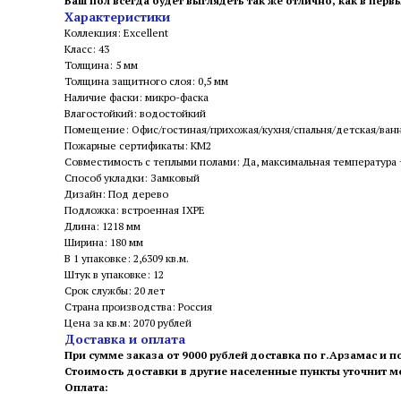
Ваш пол всегда будет выглядеть так же отлично, как в перв
Характеристики
Коллекция: Excellent
Класс: 43
Толщина: 5 мм
Толщина защитного слоя: 0,5 мм
Наличие фаски: микро-фаска
Влагостойкий: водостойкий
Помещение: Офис/гостиная/прихожая/кухня/спальня/детская/ван
Пожарные сертификаты: КМ2
Совместимость с теплыми полами: Да, максимальная температура
Способ укладки: Замковый
Дизайн: Под дерево
Подложка: встроенная IXPE
Длина: 1218 мм
Ширина: 180 мм
В 1 упаковке: 2,6309 кв.м.
Штук в упаковке: 12
Срок службы: 20 лет
Страна производства: Россия
Цена за кв.м: 2070 рублей
Доставка и оплата
При сумме заказа от 9000 рублей доставка по г.Арзамас и п
Стоимость доставки в другие населенные пункты уточнит 
Оплата: