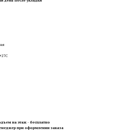
ый день после укладки
ная
 +27С
одъем на этаж - бесплатно
менеджер при оформлении заказа