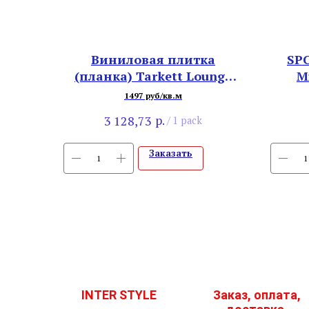
Виниловая плитка
SPC
(планка) Tarkett Lounge
M
Husky
1497 руб/кв.м
р.
3 128,73
/
1 pack
Заказать
INTER STYLE
Заказ, оплата,