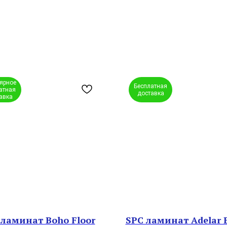
ярное
Бесплатная
атная
доставка
авка
 ламинат Boho Floor
SPC ламинат Adelar 