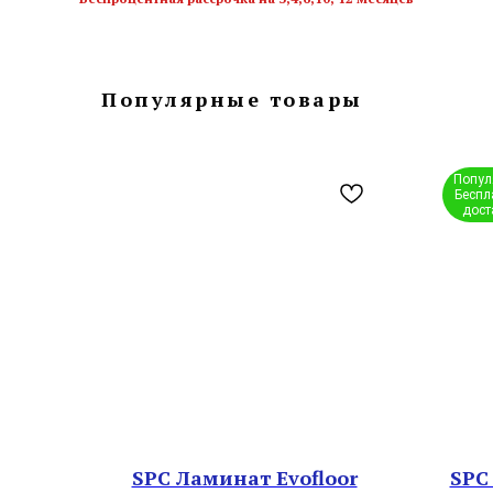
Популярные товары
Попул
Беспл
дост
SPC Ламинат Evofloor
SPC