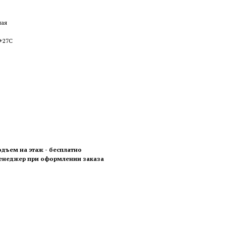
ная
 +27С
одъем на этаж - бесплатно
менеджер при оформлении заказа