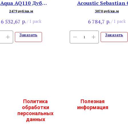
Aqua AQ110 Дуб
Acoustic Sebastian
Европейский
05325
2479 руб/кв.м
3070 руб/кв.м
р.
р.
6 532,67
6 784,7
/
1 pack
/
1 pack
Заказать
Заказать
Политика
Полезная
обработки
информация
персональных
данных