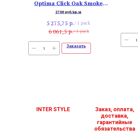
Optima Click Оak Smoke
035-23
2700 руб/кв.м
р.
5 275,75
/
1 pack
р.
6 061,5
/
1 pack
Заказать
INTER STYLE
Заказ, оплата,
доставка,
гарантийные
обязательства