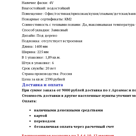
Наличие фаски: 4V
Влагостойкий: водостойкий
Помещение: Офис/гостиная/прихожая/кухня/спальня/детская/ван
Пожарные сертификаты: КМ2
Совместимость с теплыми полами: Да, максимальная температура
Способ укладки: Замковый
Дизайн: Под дерево
Подложка: отсутствует встроенная
Длина: 1400 мм
Ширина: 225 мм
В 1 упаковке: 1,89 кв.м.
Штук в упаковке: 6
Срок службы: 20 лет
Страна производства: Россия
Цена за кв.м: 2390 рублей
Доставка и оплата
При сумме заказа от 9000 рублей доставка по г.Арзамас и п
Стоимость доставки в другие населенные пункты уточнит 
Оплата:
наличными денежными средствами
картой
переводом
безналичная оплата через расчетный счет
Беспроцентная рассрочка на 3,4,6,10, 12 месяцев