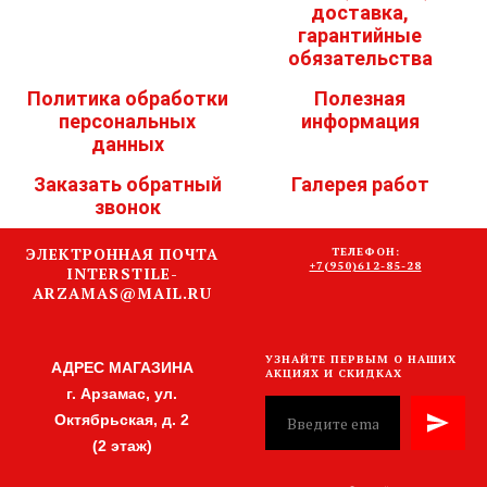
доставка,
гарантийные
обязательства
Политика обработки
Полезная
персональных
информация
данных
Заказать обратный
Галерея работ
звонок
ЭЛЕКТРОННАЯ ПОЧТА
ТЕЛЕФОН:
+7(950)612-85-28
INTERSTILE-
ARZAMAS@MAIL.RU
УЗНАЙТЕ ПЕРВЫМ О НАШИХ
АДРЕС МАГАЗИНА
АКЦИЯХ И СКИДКАХ
г. Арзамас, ул.
Октябрьская, д. 2
(2 этаж)