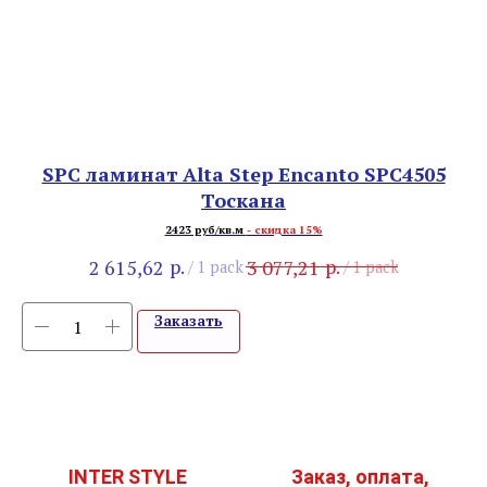
c
SPC ламинат Alta Step Encanto SPC4505
Тоскана
2423 руб/кв.м
- скидка 15%
р.
р.
2 615,62
3 077,21
/
1 pack
/
1 pack
Заказать
INTER STYLE
Заказ, оплата,