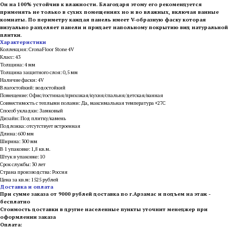
Он на 100% устойчив к влажности. Благодаря этому его рекомендуется
применять не только в сухих помещениях но и во влажных, включая ванные
комнаты. По периметру каждая панель имеет V-образную фаску которая
визуально разделяет панели и придает напольному покрытию вид натуральной
плитки
.
Характеристики
Коллекция: CronaFloor Stone 4V
Класс: 43
Толщина: 4 мм
Толщина защитного слоя: 0,5 мм
Наличие фаски: 4V
Влагостойкий: водостойкий
Помещение: Офис/гостиная/прихожая/кухня/спальня/детская/ванная
Совместимость с теплыми полами: Да, максимальная температура +27С
Способ укладки: Замковый
Дизайн: Под плитку/камень
Подложка: отсутствует встроенная
Длина: 600 мм
Ширина: 300 мм
В 1 упаковке: 1,8 кв.м.
Штук в упаковке: 10
Срок службы: 30 лет
Страна производства: Россия
Цена за кв.м: 1525 рублей
Доставка и оплата
При сумме заказа от 9000 рублей доставка по г.Арзамас и подъем на этаж -
бесплатно
Стоимость доставки в другие населенные пункты уточнит менеджер при
оформлении заказа
Оплата: