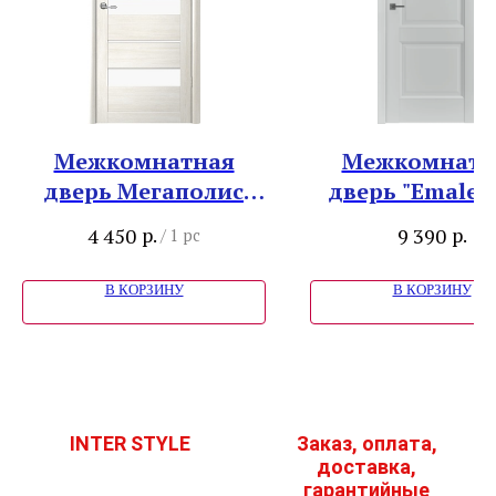
Межкомнатная
Межкомнатн
дверь Мегаполис
дверь "Emalex
"Прага" Белый
Steel"
р.
р.
4 450
9 390
/
1 pc
кипарис
В КОРЗИНУ
В КОРЗИНУ
INTER STYLE
Заказ, оплата,
доставка,
гарантийные