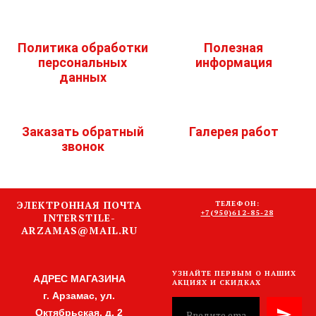
Политика обработки
Полезная
персональных
информация
данных
Заказать обратный
Галерея работ
звонок
ЭЛЕКТРОННАЯ ПОЧТА
ТЕЛЕФОН:
+7(950)612-85-28
INTERSTILE-
ARZAMAS@MAIL.RU
УЗНАЙТЕ ПЕРВЫМ О НАШИХ
АДРЕС МАГАЗИНА
АКЦИЯХ И СКИДКАХ
г. Арзамас, ул.
Октябрьская, д. 2