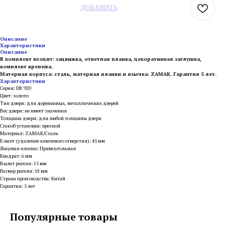
ДОБАВИТЬ
Описание
Характеристики
Описание
В комплект входит: задвижка, ответная планка, декоративная заглушка,
комплект крепежа.
Материал корпуса: сталь, материал планки и язычка: ZAMAK. Гарантия 5 лет.
Характеристики
Серия: DB 920
Цвет: золото
Тип двери: для деревянных, металлических дверей
Вес двери: не имеет значения
Толщина двери: для любой толщины двери
Способ установки: врезной
Материал: ZAMAK/Сталь
Бэксет (удаление ключевого отверстия): 45 мм
Лицевая планка: Прямоугольная
Квадрат: 6 мм
Вылет ригеля: 15 мм
Размер ригеля: 18 мм
Страна производства: Китай
Гарантия: 5 лет
Популярные товары