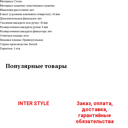
Материал: Сталь
Материал защелки: пластиковая защелка
Межосевое расстояние: нет
Бэксет (удаление ключевого отверстия): 45 мм
Дополнительная фиксация: нет
Удаление квадрата под ручку: 45 мм
Размер сечения квадрата ручки: 8 мм
Размер сечения квадрата фиксатора: нет
Ответная планка: есть
Лицевая планка: Прямоугольная
Страна производства: Китай
Гарантия: 1 год
Популярные товары
INTER STYLE
Заказ, оплата,
доставка,
гарантийные
обязательства