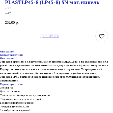
PLASTLP45-8 (LP45-8) SN мат.никель
AJAX
44493
237,00
р.
ДОБАВИТЬ
Описание
Характеристики
Описание
Защелка врезная с пластиковым механизмом AJAX LP45-8 предназначена для
установки в деревянные межкомнатные двери левого и правого открывания.
Корпус выполнен из стали с гальваническим покрытием. Ударопрочный
пластиковый механизм обеспечивает бесшумность работы защелки.
Защелка LP45-8 имеет 2 класс надежности (100 000 циклов открывания/
закрывания).
Характеристики
Серия: LP45
Цвет: мат. никель
Тип защелки: Универсальная, классическая
Тип двери: для деревянных дверей
Вес двери: не имеет значения
Толщина двери: от 30 мм
Способ установки: врезной