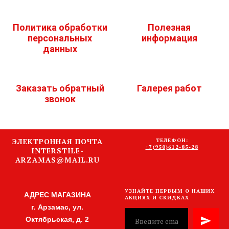
Политика обработки
Полезная
персональных
информация
данных
Заказать обратный
Галерея работ
звонок
ЭЛЕКТРОННАЯ ПОЧТА
ТЕЛЕФОН:
+7(950)612-85-28
INTERSTILE-
ARZAMAS@MAIL.RU
УЗНАЙТЕ ПЕРВЫМ О НАШИХ
АДРЕС МАГАЗИНА
АКЦИЯХ И СКИДКАХ
г. Арзамас, ул.
Октябрьская, д. 2