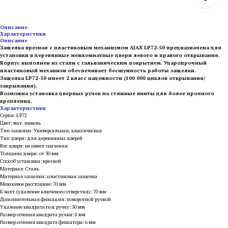
Описание
Характеристики
Описание
Защелка врезная с пластиковым механизмом AJAX LP72-50 предназначена для
установки в деревянные межкомнатные двери левого и правого открывания.
Корпус выполнен из стали с гальваническим покрытием. Ударопрочный
пластиковый механизм обеспечивает бесшумность работы защелки.
Защелка LP72-50 имеет 2 класс надежности (100 000 циклов открывания/
закрывания).
Возможна установка дверных ручек на стяжные винты для более прочного
крепления.
Характеристики
Серия: LP72
Цвет: мат. никель
Тип защелки: Универсальная, классическая
Тип двери: для деревянных дверей
Вес двери: не имеет значения
Толщина двери: от 30 мм
Способ установки: врезной
Материал: Сталь
Материал защелки: пластиковая защелка
Межосевое расстояние: 70 мм
Бэксет (удаление ключевого отверстия): 70 мм
Дополнительная фиксация: поворотной ручкой
Удаление квадрата под ручку: 50 мм
Размер сечения квадрата ручки: 8 мм
Размер сечения квадрата фиксатора: 6 мм