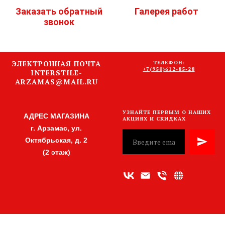
Заказать обратный
Галерея работ
звонок
ЭЛЕКТРОННАЯ ПОЧТА
ТЕЛЕФОН:
+7(950)612-85-28
INTERSTILE-
ARZAMAS@MAIL.RU
УЗНАЙТЕ ПЕРВЫМ О НАШИХ
АДРЕС МАГАЗИНА
АКЦИЯХ И СКИДКАХ
г. Арзамас, ул.
Октябрьская, д. 2
(2 этаж)